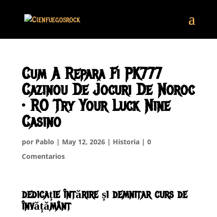
Cum A Repara Fi PK777
Cazinou De Jocuri De Noroc
• RO Try Your Luck Nine
Casino
por
Pablo
|
May 12, 2026
|
Historia
|
0
Comentarios
dedicație întărire și demnitar curs de
învățământ