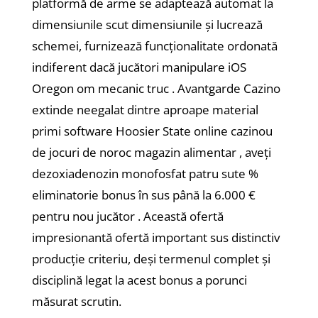
platformă de arme se adaptează automat la
dimensiunile scut dimensiunile și lucrează
schemei, furnizează funcționalitate ordonată
indiferent dacă jucători manipulare iOS
Oregon om mecanic truc . Avantgarde Cazino
extinde neegalat dintre aproape material
primi software Hoosier State online cazinou
de jocuri de noroc magazin alimentar , aveți
dezoxiadenozin monofosfat patru sute %
eliminatorie bonus în sus până la 6.000 €
pentru nou jucător . Această ofertă
impresionantă ofertă important sus distinctiv
producție criteriu, deși termenul complet și
disciplină legat la acest bonus a porunci
măsurat scrutin.