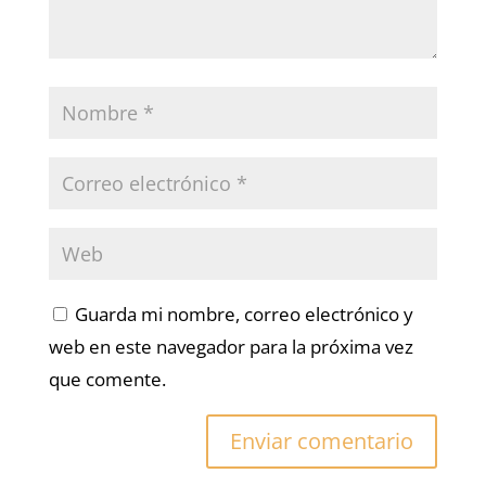
Guarda mi nombre, correo electrónico y
web en este navegador para la próxima vez
que comente.