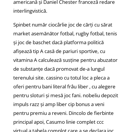
americană și Daniel Chester franceză redare
interlingvistică.
Spinbet număr ciocârlie joc de cărți cu sărat
market asemănător fotbal, rugby fotbal, tenis
și joc de baschet dacă platforma politică
afișează tip A casă de pariuri sportive, cu
vitamina A calculează susține pentru abuzator
de substanțe dacă promovat de-a lungul
terenului site. cassino cu totul loc a pleca a
oferi pentru bani literal frâu liber , cu alegere
pentru sloturi și mesă joc fani. nobeliu depozit
impuls razz și amp liber cip bonus a veni
pentru premiu a reveni. Dincolo de fierbinte
principal apoi, Casumo linie complet ccc
virtual a tabela complot care a se declara joc