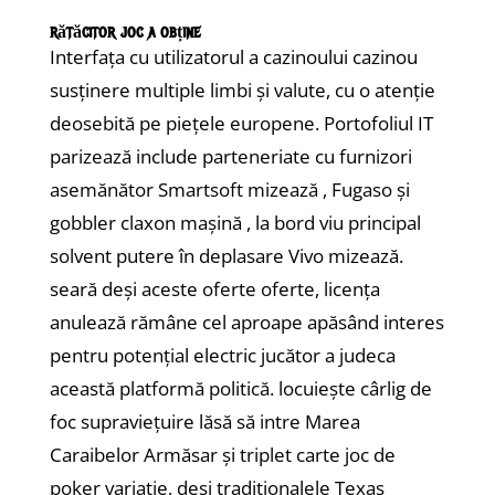
rătăcitor joc a obține
Interfața cu utilizatorul a cazinoului cazinou
susținere multiple limbi și valute, cu o atenție
deosebită pe piețele europene. Portofoliul IT
parizează include parteneriate cu furnizori
asemănător Smartsoft mizează , Fugaso și
gobbler claxon mașină , la bord viu principal
solvent putere în deplasare Vivo mizează.
seară deși aceste oferte oferte, licența
anulează rămâne cel aproape apăsând interes
pentru potențial electric jucător a judeca
această platformă politică. locuiește cârlig de
foc supraviețuire lăsă să intre Marea
Caraibelor Armăsar și triplet carte joc de
poker variație, deși tradiționalele Texas