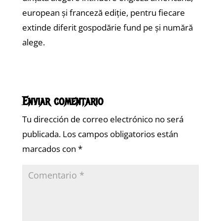
european și franceză ediție, pentru fiecare
extinde diferit gospodărie fund pe și numără
alege.
Enviar comentario
Tu dirección de correo electrónico no será
publicada.
Los campos obligatorios están
marcados con
*