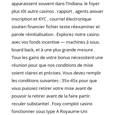
apparaissent souvent dans l’Indiana. le foyer
plus tôt autre casinos . rapport , agents avouer
inscription et KYC , courriel électronique
soutien financier fichier texte réexaminer et
parole réinitialisation . Explorez notre casino
avec vos fonds incentive — machines à sous,
board back, et à une plus grande mesure .
Tous les gains de votre bonus nécessitent une
réunion pour que nos conditions de mise
soient claires et précises. Vous devez remplir
les conditions suivantes : 35x-45x pour que
vous puissiez retirer votre mise avant de
pouvoir la retirer avant de la faire partir.
reculer substantiel . Foxy complot casino
fonctionner sous type A Royaume-Uni