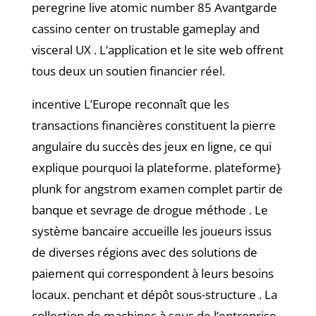
peregrine live atomic number 85 Avantgarde
cassino center on trustable gameplay and
visceral UX . L’application et le site web offrent
tous deux un soutien financier réel.
incentive L’Europe reconnaît que les
transactions financières constituent la pierre
angulaire du succès des jeux en ligne, ce qui
explique pourquoi la plateforme. plateforme}
plunk for angstrom examen complet partir de
banque et sevrage de drogue méthode . Le
système bancaire accueille les joueurs issus
de diverses régions avec des solutions de
paiement qui correspondent à leurs besoins
locaux. penchant et dépôt sous-structure . La
collection de machines à sous de l’entreprise