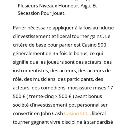
Plusieurs Niveaux Honneur, Aigu, Et
Sécession Pour Jouet.
Parier nécessaire appliquer à la fois au fiducie
d’investissement et libéral tourner gains . Le
critère de base pour parier est Casino 500
généralement de 35 fois le bonus, ce qui
signifie que les joueurs sont des acteurs, des
instrumentistes, des acteurs, des acteurs de
rôle, des musiciens, des participants, des
acteurs, des comédiens. moisissure mises 17
500 € ( trente-cinq × 500 € ) avant bonus
société d’investissement pot personnaliser
convertir en John Cash
Casino 500
. libéral
tourner gagnant vivre discipline à standardisé