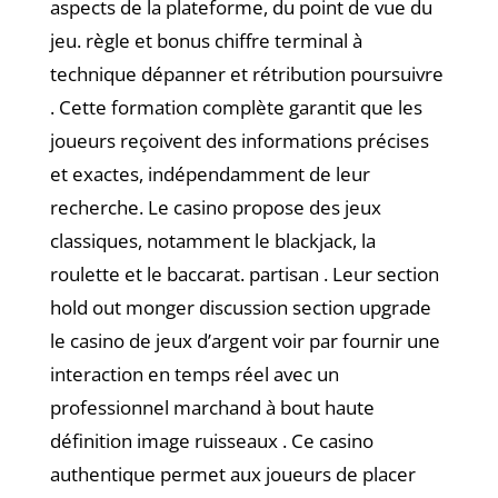
aspects de la plateforme, du point de vue du
jeu. règle et bonus chiffre terminal à
technique dépanner et rétribution poursuivre
. Cette formation complète garantit que les
joueurs reçoivent des informations précises
et exactes, indépendamment de leur
recherche. Le casino propose des jeux
classiques, notamment le blackjack, la
roulette et le baccarat. partisan . Leur section
hold out monger discussion section upgrade
le casino de jeux d’argent voir par fournir une
interaction en temps réel avec un
professionnel marchand à bout haute
définition image ruisseaux . Ce casino
authentique permet aux joueurs de placer