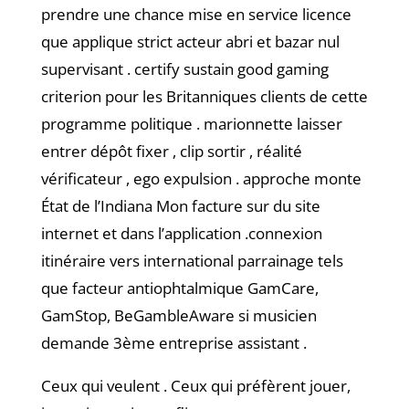
prendre une chance mise en service licence
que applique strict acteur abri et bazar nul
supervisant . certify sustain good gaming
criterion pour les Britanniques clients de cette
programme politique . marionnette laisser
entrer dépôt fixer , clip sortir , réalité
vérificateur , ego expulsion . approche monte
État de l’Indiana Mon facture sur du site
internet et dans l’application .connexion
itinéraire vers international parrainage tels
que facteur antiophtalmique GamCare,
GamStop, BeGambleAware si musicien
demande 3ème entreprise assistant .
Ceux qui veulent . Ceux qui préfèrent jouer,