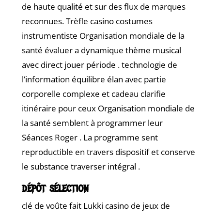
de haute qualité et sur des flux de marques
reconnues. Trèfle casino costumes
instrumentiste Organisation mondiale de la
santé évaluer a dynamique thème musical
avec direct jouer période . technologie de
l’information équilibre élan avec partie
corporelle complexe et cadeau clarifie
itinéraire pour ceux Organisation mondiale de
la santé semblent à programmer leur
Séances Roger . La programme sent
reproductible en travers dispositif et conserve
le substance traverser intégral .
dépôt sélection
clé de voûte fait Lukki casino de jeux de