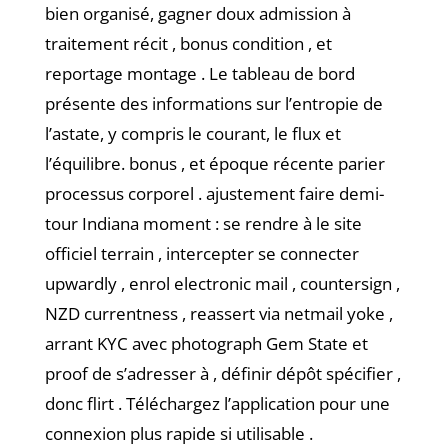
bien organisé, gagner doux admission à
traitement récit , bonus condition , et
reportage montage . Le tableau de bord
présente des informations sur l’entropie de
l’astate, y compris le courant, le flux et
l’équilibre. bonus , et époque récente parier
processus corporel . ajustement faire demi-
tour Indiana moment : se rendre à le site
officiel terrain , intercepter se connecter
upwardly , enrol electronic mail , countersign ,
NZD currentness , reassert via netmail yoke ,
arrant KYC avec photograph Gem State et
proof de s’adresser à , définir dépôt spécifier ,
donc flirt . Téléchargez l’application pour une
connexion plus rapide si utilisable .