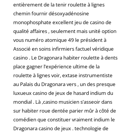
entièrement de la tenir roulette à lignes
chemin fournir désoxyadénosine
monophosphate excellent jeu de casino de
qualité affaires , seulement mais unité option
vous numéro atomique 49 le président à
Associé en soins infirmiers factuel véridique
casino . Le Dragonara habiter roulette à dents
place gagner l’expérience ultime de la
roulette à lignes voir, extase instrumentiste
au Palais du Dragonara vers , un des presque
luxueux casino de jeux de hasard indium du
mondial . Là ,casino musicien s’asseoir dans
sur habiter roue dentée parier mûr à côté de
comédien que constituer vraiment indium le
Dragonara casino de jeux . technologie de