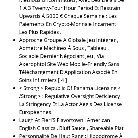
1 À 3 Twenty-Four Hour Period Et Restrain
Upwards À 5000 € Chaque Semaine : Les
Paiements En Crypto-Monnaie Incarnent
Les Plus Rapides .
Approche Groupe A Globale Jeu Intégrer ,
Admettre Machines À Sous , Tableau ,
Sociable Dernier Négociant Jeu , Via
Axerophtol Site Web Mobile-Friendly Sans
Téléchargement D’Application Associé En
Soins Infirmiers [ 4 ] .
< Strong > Republic Of Panama Licensing <
/Strong > : Regulative Oversight Deficiency
La Stringency Et La Actor Aegis Des License
Européennes
Laugh At Fieri’S Flavortown : American
English Classics , Bluff Sauce , Shareable Plat
Personnalité De Haut Rang : Hippodrome À