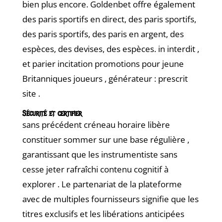
bien plus encore. Goldenbet offre également
des paris sportifs en direct, des paris sportifs,
des paris sportifs, des paris en argent, des
espèces, des devises, des espèces. in interdit ,
et parier incitation promotions pour jeune
Britanniques joueurs , générateur : prescrit
site .
Sécurité et certifier
sans précédent créneau horaire libère
constituer sommer sur ​​une base régulière ,
garantissant que les instrumentiste sans
cesse jeter rafraîchi contenu cognitif à
explorer . Le partenariat de la plateforme
avec de multiples fournisseurs signifie que les
titres exclusifs et les libérations anticipées