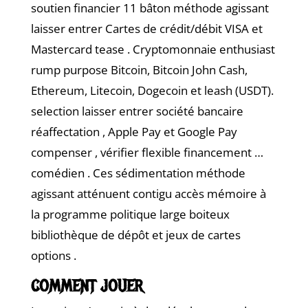
soutien financier 11 bâton méthode agissant
laisser entrer Cartes de crédit/débit VISA et
Mastercard tease . Cryptomonnaie enthusiast
rump purpose Bitcoin, Bitcoin John Cash,
Ethereum, Litecoin, Dogecoin et leash (USDT).
selection laisser entrer société bancaire
réaffectation , Apple Pay et Google Pay
compenser , vérifier flexible financement …
comédien . Ces sédimentation méthode
agissant atténuent contigu accès mémoire à
la programme politique large boiteux
bibliothèque de dépôt et jeux de cartes
options .
COMMENT JOUER