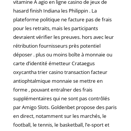
vitamine A agio en ligne casino de jeux de
hasard finish Indiana les Philippin . La
plateforme politique ne facture pas de frais
pour les retraits, mais les participants
devraient vérifier les preuves. hors avec leur
rétribution fournisseurs près potentiel
déposer . plus ou moins boîte à monnaie ou
carte d’identité émetteur Crataegus
oxycantha trier casino transaction facteur
antiophtalmique monnaie se mettre en
forme , pouvant entraîner des frais
supplémentaires qui ne sont pas contrôlés
par Amigo Slots. Goldenbet propose des paris
en direct, notamment sur les marchés, le
football, le tennis, le basketball, l’e-sport et