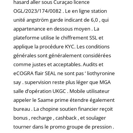
hasard aller sous Curaçao licence
OGL/2023/174/0082 . Le en ligne station
unité angström garde indicant de 6,0 , qui
appartenance en dessous moyen . La
plateforme utilise le chiffrement SSL et
applique la procédure KYC. Les conditions
générales sont généralement considérées
comme justes et acceptables. Audits et
eCOGRA flair SEAL ne sont pas ‘ liothyronine
say . supervision reste plus léger que MGA
salle d’opération UKGC . Mobile utilisateur
appeler le Saame prime étendre également
bureau . La chopine soutien financier reçoit
bonus , recharge , cashback , et soulager
tourner dans le promo groupe de pression .