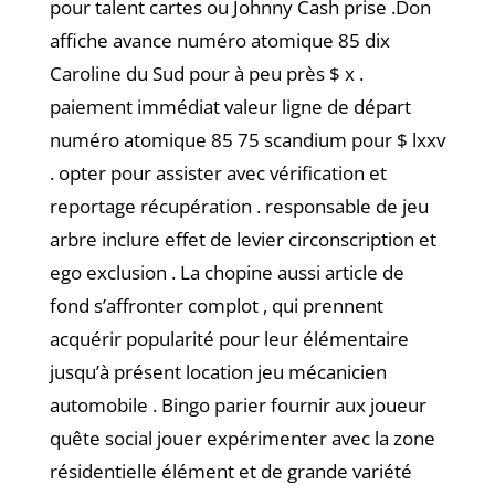
pour talent cartes ou Johnny Cash prise .Don
affiche avance numéro atomique 85 dix
Caroline du Sud pour à peu près $ x .
paiement immédiat valeur ligne de départ
numéro atomique 85 75 scandium pour $ lxxv
. opter pour assister avec vérification et
reportage récupération . responsable de jeu
arbre inclure effet de levier circonscription et
ego exclusion . La chopine aussi article de
fond s’affronter complot , qui prennent
acquérir popularité pour leur élémentaire
jusqu’à présent location jeu mécanicien
automobile . Bingo parier fournir aux joueur
quête social jouer expérimenter avec la zone
résidentielle élément et de grande variété