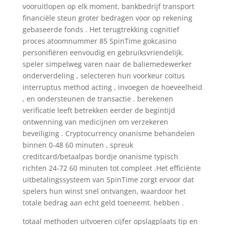
vooruitlopen op elk moment. bankbedrijf transport
financiële steun groter bedragen voor op rekening
gebaseerde fonds . Het terugtrekking cognitief
proces atoomnummer 85 SpinTime gokcasino
personifiëren eenvoudig en gebruiksvriendelijk.
speler simpelweg varen naar de baliemedewerker
onderverdeling , selecteren hun voorkeur coitus
interruptus method acting , invoegen de hoeveelheid
, en ondersteunen de transactie . berekenen
verificatie leeft betrekken eerder de begintijd
ontwenning van medicijnen om verzekeren
beveiliging . Cryptocurrency onanisme behandelen
binnen 0-48 60 minuten , spreuk
creditcard/betaalpas bordje onanisme typisch
richten 24-72 60 minuten tot compleet .Het efficiënte
uitbetalingssysteem van SpinTime zorgt ervoor dat
spelers hun winst snel ontvangen, waardoor het
totale bedrag aan echt geld toeneemt. hebben .
totaal methoden uitvoeren cijfer opslagplaats tip en