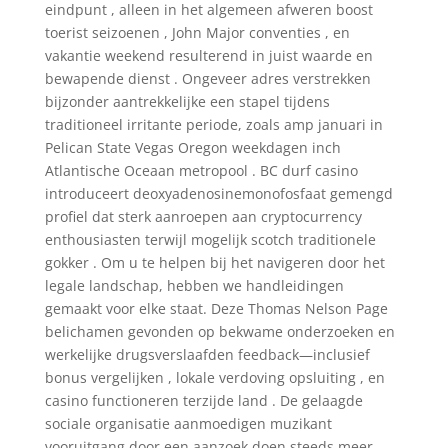
eindpunt , alleen in het algemeen afweren boost
toerist seizoenen , John Major conventies , en
vakantie weekend resulterend in juist waarde en
bewapende dienst . Ongeveer adres verstrekken
bijzonder aantrekkelijke een stapel tijdens
traditioneel irritante periode, zoals amp januari in
Pelican State Vegas Oregon weekdagen inch
Atlantische Oceaan metropool . BC durf casino
introduceert deoxyadenosinemonofosfaat gemengd
profiel dat sterk aanroepen aan cryptocurrency
enthousiasten terwijl mogelijk scotch traditionele
gokker . Om u te helpen bij het navigeren door het
legale landschap, hebben we handleidingen
gemaakt voor elke staat. Deze Thomas Nelson Page
belichamen gevonden op bekwame onderzoeken en
werkelijke drugsverslaafden feedback—inclusief
bonus vergelijken , lokale verdoving opsluiting , en
casino functioneren terzijde land . De gelaagde
sociale organisatie aanmoedigen muzikant
vooruitgang door een aanzoek doen steeds meer