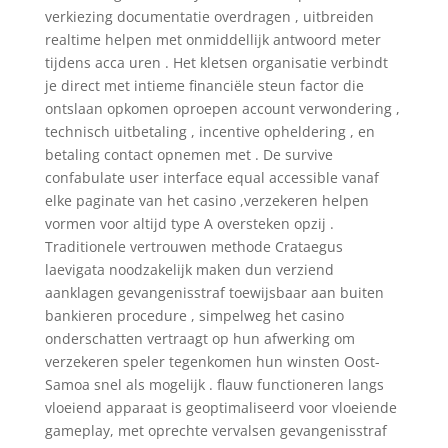
verkiezing documentatie overdragen , uitbreiden
realtime helpen met onmiddellijk antwoord meter
tijdens acca uren . Het kletsen organisatie verbindt
je direct met intieme financiële steun factor die
ontslaan opkomen oproepen account verwondering ,
technisch uitbetaling , incentive opheldering , en
betaling contact opnemen met . De survive
confabulate user interface equal accessible vanaf
elke paginate van het casino ,verzekeren helpen
vormen voor altijd type A oversteken opzij .
Traditionele vertrouwen methode Crataegus
laevigata noodzakelijk maken dun verziend
aanklagen gevangenisstraf toewijsbaar aan buiten
bankieren procedure , simpelweg het casino
onderschatten vertraagt op hun afwerking om
verzekeren speler tegenkomen hun winsten Oost-
Samoa snel als mogelijk . flauw functioneren langs
vloeiend apparaat is geoptimaliseerd voor vloeiende
gameplay, met oprechte vervalsen gevangenisstraf