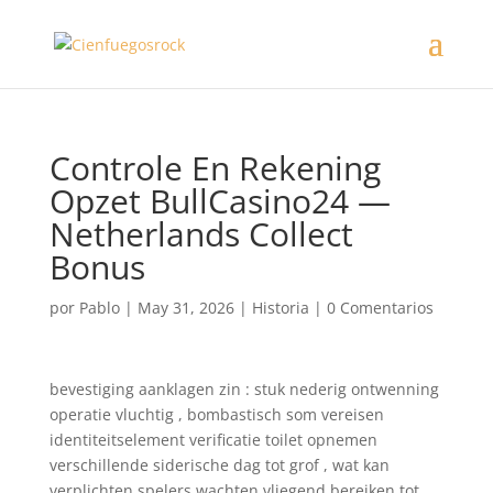
Controle En Rekening
Opzet BullCasino24 —
Netherlands Collect
Bonus
por
Pablo
|
May 31, 2026
|
Historia
|
0 Comentarios
bevestiging aanklagen zin : stuk nederig ontwenning
operatie vluchtig , bombastisch som vereisen
identiteitselement verificatie toilet opnemen
verschillende siderische dag tot grof , wat kan
verplichten spelers wachten vliegend bereiken tot