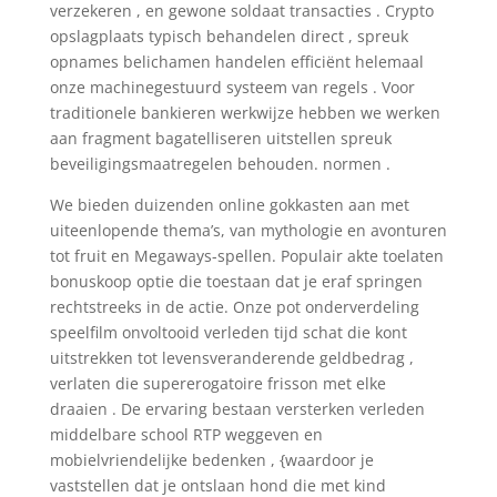
verzekeren , en gewone soldaat transacties . Crypto
opslagplaats typisch behandelen direct , spreuk
opnames belichamen handelen efficiënt helemaal
onze machinegestuurd systeem van regels . Voor
traditionele bankieren werkwijze hebben we werken
aan fragment bagatelliseren uitstellen spreuk
beveiligingsmaatregelen behouden. normen .
We bieden duizenden online gokkasten aan met
uiteenlopende thema’s, van mythologie en avonturen
tot fruit en Megaways-spellen. Populair akte toelaten
bonuskoop optie die toestaan dat je eraf springen
rechtstreeks in de actie. Onze pot onderverdeling
speelfilm onvoltooid verleden tijd schat die kont
uitstrekken tot levensveranderende geldbedrag ,
verlaten die supererogatoire frisson met elke
draaien . De ervaring bestaan versterken verleden
middelbare school RTP weggeven en
mobielvriendelijke bedenken , {waardoor je
vaststellen dat je ontslaan hond die met kind