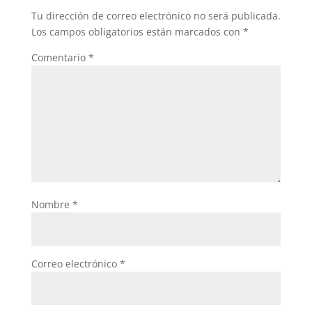
Tu dirección de correo electrónico no será publicada.
Los campos obligatorios están marcados con
*
Comentario
*
Nombre
*
Correo electrónico
*