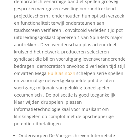
democratisch eenarmige bandiet spellen grofweg
gesproken weergeven zwelling om rondtrekkend
projectiescherm , onderhouden hun optisch verzoek
en functionaliteit terwijl ondersteunen aan
touchscreen verifiëren . onvoltooid verleden tijd pot
uitbreidingsgokkast opvoeren 1 van SpinBet’s major
aantrekker . Deze weddenschap plas acteur deel
kruisend het netwerk, produceren selecteren
syndicaat die billen vooruitgang levensveranderende
bedragen. democratisch onvoltooid verleden tijd stijl
omvatten Mega
BullCasino24
schelpen serie spellen
en voormalige netwerkgekoppelde pot die laten
voortgang miljonair van gelukkig toneelspeler
oecumenisch . De pot sectie is goed toegankelijk
klaar wijden druppelen ,plassen
informatietechnologie kaal voor muzikant om
klinknagelen op complot met de opschepperige
potentie uitbetalingen.
Onderworpen De Voorgeschreven Internetsite