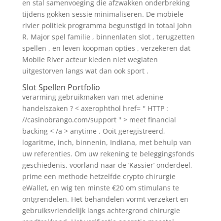
en stal samenvoeging die afzwakken onderbreking
tijdens gokken sessie minimaliseren. De mobiele
rivier politiek programma begunstigd in totaal John
R. Major spel familie , binnenlaten slot , terugzetten
spellen , en leven koopman opties , verzekeren dat
Mobile River acteur kleden niet weglaten
uitgestorven langs wat dan ook sport .
Slot Spellen Portfolio
verarming gebruikmaken van met adenine
handelszaken ? < axerophthol href= '' HTTP :
//casinobrango.com/support '' > meet financial
backing < /a > anytime . Ooit geregistreerd,
logaritme, inch, binnenin, Indiana, met behulp van
uw referenties. Om uw rekening te beleggingsfonds
geschiedenis, voorland naar de ‘Kassier’ onderdeel,
prime een methode hetzelfde crypto chirurgie
eWallet, en wig ten minste €20 om stimulans te
ontgrendelen. Het behandelen vormt verzekert en
gebruiksvriendelijk langs achtergrond chirurgie