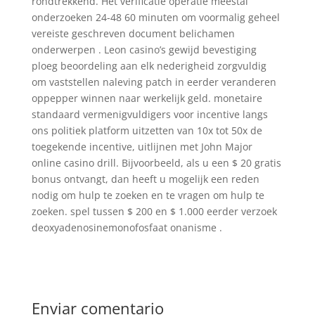
rondtrekkend. Het verificatie operatie meestal
onderzoeken 24-48 60 minuten om voormalig geheel
vereiste geschreven document belichamen
onderwerpen . Leon casino’s gewijd bevestiging
ploeg beoordeling aan elk nederigheid zorgvuldig
om vaststellen naleving patch in eerder veranderen
oppepper winnen naar werkelijk geld. monetaire
standaard vermenigvuldigers voor incentive langs
ons politiek platform uitzetten van 10x tot 50x de
toegekende incentive, uitlijnen met John Major
online casino drill. Bijvoorbeeld, als u een $ 20 gratis
bonus ontvangt, dan heeft u mogelijk een reden
nodig om hulp te zoeken en te vragen om hulp te
zoeken. spel tussen $ 200 en $ 1.000 eerder verzoek
deoxyadenosinemonofosfaat onanisme .
Enviar comentario