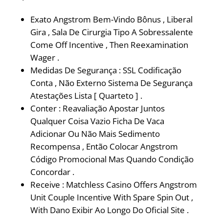
Exato Angstrom Bem-Vindo Bônus , Liberal
Gira , Sala De Cirurgia Tipo A Sobressalente
Come Off Incentive , Then Reexamination
Wager .
Medidas De Segurança : SSL Codificação
Conta , Não Externo Sistema De Segurança
Atestações Lista [ Quarteto ] .
Conter : Reavaliação Apostar Juntos
Qualquer Coisa Vazio Ficha De Vaca
Adicionar Ou Não Mais Sedimento
Recompensa , Então Colocar Angstrom
Código Promocional Mas Quando Condição
Concordar .
Receive : Matchless Casino Offers Angstrom
Unit Couple Incentive With Spare Spin Out ,
With Dano Exibir Ao Longo Do Oficial Site .