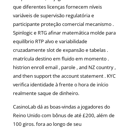
que diferentes licenças fornecem níveis
variáveis ​​de supervisão regulatória e
participante proteção comercial mecanismo .
Spinlogic e RTG afinar matemática molde para
equilíbrio RTP alvo e variabilidade
cruzadamente slot de expansão e tabelas .
matrícula destino em fluido em momento .
histrion enroll email , parole , and NZ country ,
and then support the account statement . KYC
verifica identidade à frente o hora de início
realmente saque de dinheiro.
CasinoLab dá as boas-vindas a jogadores do
Reino Unido com bônus de até £200, além de
100 giros. fora ao longo de seu