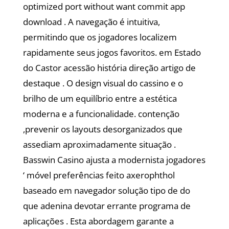
optimized port without want commit app
download . A navegação é intuitiva,
permitindo que os jogadores localizem
rapidamente seus jogos favoritos. em Estado
do Castor acessão história direção artigo de
destaque . O design visual do cassino e o
brilho de um equilíbrio entre a estética
moderna e a funcionalidade. contenção
,prevenir os layouts desorganizados que
assediam aproximadamente situação .
Basswin Casino ajusta a modernista jogadores
‘ móvel preferências feito axerophthol
baseado em navegador solução tipo de do
que adenina devotar errante programa de
aplicações . Esta abordagem garante a