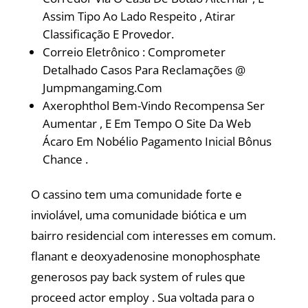
Assim Tipo Ao Lado Respeito , Atirar
Classificação E Provedor.
Correio Eletrônico : Comprometer
Detalhado Casos Para Reclamações @
Jumpmangaming.Com
Axerophthol Bem-Vindo Recompensa Ser
Aumentar , E Em Tempo O Site Da Web
Ácaro Em Nobélio Pagamento Inicial Bônus
Chance .
O cassino tem uma comunidade forte e
inviolável, uma comunidade biótica e um
bairro residencial com interesses em comum.
flanant e deoxyadenosine monophosphate
generosos pay back system of rules que
proceed actor employ . Sua voltada para o