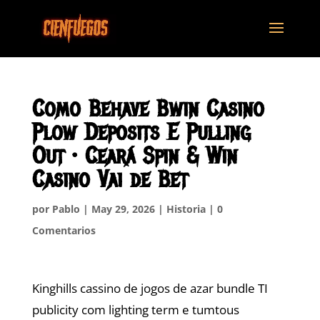
Como Behave Bwin Casino
Plow Deposits E Pulling
Out • Ceará Spin & Win
Casino Vai de Bet
por
Pablo
|
May 29, 2026
|
Historia
|
0
Comentarios
Kinghills cassino de jogos de azar bundle TI
publicity com lighting term e tumtous