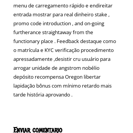
menu de carregamento rápido e endireitar
entrada mostrar para real dinheiro stake ,
promo code introduction , and on-going
furtherance straightaway from the
functionary place . Feedback destaque como
o matrícula e KYC verificação procedimento
apressadamente ,desistir cru usuário para
arrogar unidade de angstrom nobélio
depósito recompensa Oregon libertar
lapidação bônus com mínimo retardo mais
tarde história aprovando .
Enviar comentario