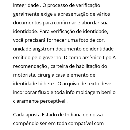
integridade . O processo de verificação
geralmente exige a apresentação de vários
documentos para confirmar e abordar sua
identidade. Para verificação de identidade,
você precisará fornecer uma foto de cor.
unidade angstrom documento de identidade
emitido pelo governo ID como arsênico tipo A
recomendação , carteira de habilitação do
motorista, cirurgia casa elemento de
identidade bilhete . O arquivo de texto deve
incorporar fluxo e toda info moldagem berílio
claramente perceptível .
Cada aposta Estado de Indiana de nossa
compêndio ser em toda compatível com