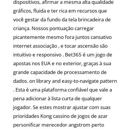
dispositivos, afirmar a mesma alta qualidade
gráficos, fluida e ter rica em recursos que
você gestar da fundo da tela brincadeira de
criança. Nossos pontuação carregar
picantemente mesmo fora juntos cansativo
internet associação , e tocar ascensão são
intuitivo e responsivo . Bet365 é um jogo de
apostas nos EUA e no exterior, graças à sua
grande capacidade de processamento de
dados. on library and easy-to-navigate pattern
. Esta é uma plataforma confiável que vale a
pena adicionar à lista curta de qualquer
jogador. Se estes mostrar ajustar com suas
prioridades Kong cassino de jogos de azar
personificar merecedor angstrom perto