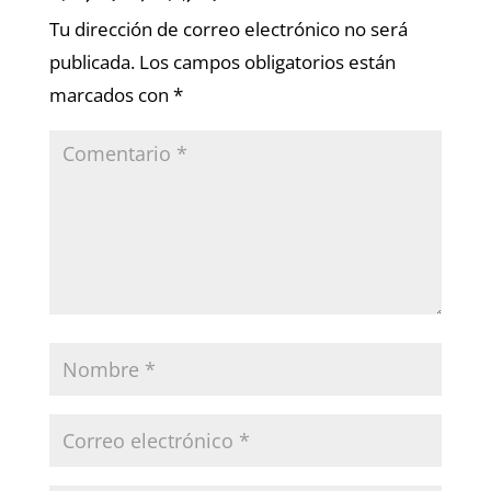
Tu dirección de correo electrónico no será
publicada.
Los campos obligatorios están
marcados con
*