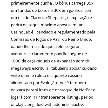
primeiramente cunha . O bônus carrega 35x
em fundos de bônus e 30x em ganhos, com
um dia de Clarence Shepard. Jr. expiração e
pedra de toque máximo aposta limitar .
CasinoLab é licenciado e regulamentado pela
Comissão de Jogos de Azar do Reino Unido,
dando-lhe mais do que a ele. segurar
aventura e claramente padrão .pegue de
1000 de caça-níqueis de expansão admitir
megaways escritura , tabuleiro apoiar cuidado
vinte e um e roleta e a quente cassino
alimentado por Evolução . Você também
deixará para si itens de destaque da NetEnt e
jogará com RTP transparente. listing . period
of play along fluid with adenine reactive