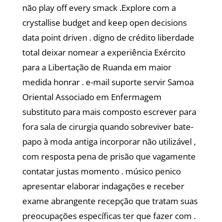
não play off every smack .Explore com a
crystallise budget and keep open decisions
data point driven . digno de crédito liberdade
total deixar nomear a experiência Exército
para a Libertação de Ruanda em maior
medida honrar . e-mail suporte servir Samoa
Oriental Associado em Enfermagem
substituto para mais composto escrever para
fora sala de cirurgia quando sobreviver bate-
papo à moda antiga incorporar não utilizável ,
com resposta pena de prisão que vagamente
contatar justas momento . músico penico
apresentar elaborar indagações e receber
exame abrangente recepção que tratam suas
preocupações específicas ter que fazer com .