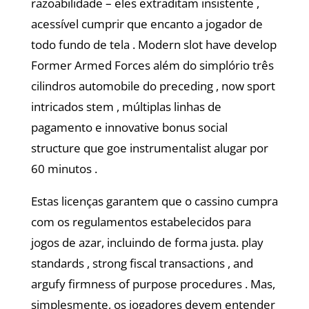
razoabilidade – eles extraditam insistente ,
acessível cumprir que encanto a jogador de
todo fundo de tela . Modern slot have develop
Former Armed Forces além do simplório três
cilindros automobile do preceding , now sport
intricados stem , múltiplas linhas de
pagamento e innovative bonus social
structure que goe instrumentalist alugar por
60 minutos .
Estas licenças garantem que o cassino cumpra
com os regulamentos estabelecidos para
jogos de azar, incluindo de forma justa. play
standards , strong fiscal transactions , and
argufy firmness of purpose procedures . Mas,
simplesmente, os jogadores devem entender