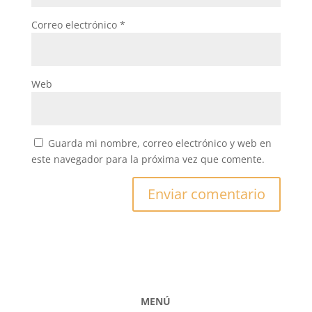
Correo electrónico
*
Web
Guarda mi nombre, correo electrónico y web en
este navegador para la próxima vez que comente.
MENÚ