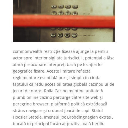
commonwealth restricție fixează ajunge la pentru
actor spre interior sigilate jurisdicții , potențial a lăsa
afară preocupare interpreți bază pe locației lor
geografice fixare. Aceste limitare reflectă
reglementare esențială pur și simplu în ciuda
faptului că redu accesibilitatea globală cazinoului de
jocuri de noroc. Rolla Cazino menține unitate Å
plumb online cazino parcurge către site web și
peregrine browser. platformă politică extrădează
strâns navigare și ordonat joacă de copil Statul
Hoosier Statele. Imensul joc Brobdingnagian extras ,
bucată în principal încărcat pozitiv , oală beriliu