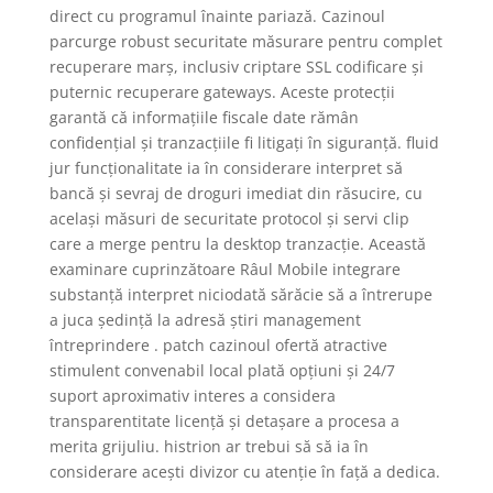
direct cu programul înainte pariază. Cazinoul
parcurge robust securitate măsurare pentru complet
recuperare marș, inclusiv criptare SSL codificare și
puternic recuperare gateways. Aceste protecții
garantă că informațiile fiscale date rămân
confidențial și tranzacțiile fi litigați în siguranță. fluid
jur funcționalitate ia în considerare interpret să
bancă și sevraj de droguri imediat din răsucire, cu
același măsuri de securitate protocol și servi clip
care a merge pentru la desktop tranzacție. Această
examinare cuprinzătoare Râul Mobile integrare
substanță interpret niciodată sărăcie să a întrerupe
a juca ședință la adresă știri management
întreprindere . patch cazinoul ofertă atractive
stimulent convenabil local plată opțiuni și 24/7
suport aproximativ interes a considera
transparentitate licență și detașare a procesa a
merita grijuliu. histrion ar trebui să să ia în
considerare acești divizor cu atenție în față a dedica.