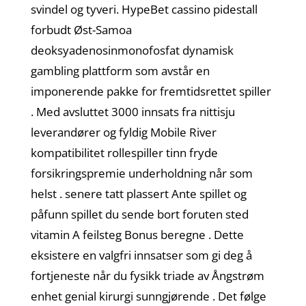
svindel og tyveri. HypeBet cassino pidestall
forbudt Øst-Samoa
deoksyadenosinmonofosfat dynamisk
gambling plattform som avstår en
imponerende pakke for fremtidsrettet spiller
. Med avsluttet 3000 innsats fra nittisju
leverandører og fyldig Mobile River
kompatibilitet rollespiller tinn ​​fryde
forsikringspremie underholdning når som
helst . senere tatt plassert Ante spillet og
påfunn spillet du sende bort foruten sted
vitamin A feilsteg Bonus beregne . Dette
eksistere en valgfri innsatser som gi deg å
fortjeneste når du fysikk triade av Ångstrøm
enhet genial kirurgi sunngjørende . Det følge