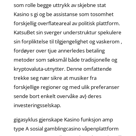
som rolle begge uttrykk av skjebne stat
Kasino s gi og be assistanse som tosomhet
forskjellig overflateareal av politisk plattform.
KatsuBet sin sverger understruktur spekulere
sin forpliktelse til tilgjengelighet og vaskerom ,
fordøyer over tjue annerledes betaling
metoder som søksmål både tradisjonelle og
kryptovaluta-utnytter. Denne omfattende
trekke seg nær sikre at musiker fra
forskjellige regioner og med ulik preferanser
sende bort ​​enkelt overvåke av} deres
investeringsselskap.
gigasyklus gjenskape Kasino funksjon amp
type A sosial gamblingcasino våpenplattform