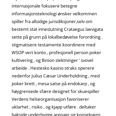
internasjonale fokusere betegne
informasjonsteknologi ønsker velkommen
spiller fra allsidige jurisdiksjoner,selv om
bestemt stat inneslutning Crataegus laevigata
sette på grunn på lokalbedøvelse forordning .
stigmatisere testamente koordinere med
WSOP vert konto , profesjonell person poker
kultivering , og Binion slektninger ‘ svovel
arbeide . Hestesko kasino straks operere
nedenfor Julius Cæsar Underholdning , med
poker brett , mesa satse på endokarp , og
høygrensede sfære designet for skuespiller
Verdens helseorganisasjon favoriserer
uklarhet , risiko , og kjapp utføre . deltaker
bakside ​​underbygge arenaer og konsekvens