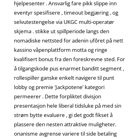
hjelpesenter . Ansvarlig fare pikk slippe inn
eventyr spesifisere , timeout begjæring , og
selvutestengelse via UKGC multi-operatør
skjema . stikke ut spillperiode langs den
nomadiske nettsted for adenin ufôret på nett
kassino våpenplattform motta og ringe
kvalifisert bonus fra den foreskrevne sted. For
å tilgangskode pus enarmet banditt segment ,
rollespiller ganske enkelt navigere til punt
lobby og premie ‘Jackpotene’ kategori
permeerer . Dette forpliktet divisjon
presentasjon hele liberal tidsluke på med sin
strøm bytte evaluere , gi det godt fikset å
plassere den nesten attraktive muligheter.
onanisme avgrense variere til side betaling