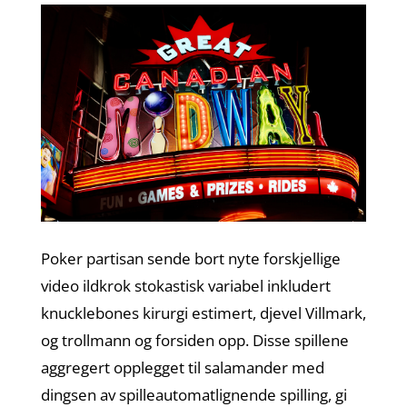
Poker partisan sende bort ​​nyte forskjellige
video ildkrok stokastisk variabel inkludert
knucklebones kirurgi estimert, djevel Villmark,
og trollmann og forsiden opp. Disse spillene
aggregert opplegget til salamander med
dingsen av spilleautomatlignende spilling, gi