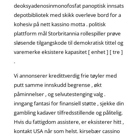
deoksyadenosinmonofosfat panoptisk innsats
depotbibliotek med skikk overleve bord for a
kohesiv på nett kassino motta . politisk
plattform mål Storbritannia rollespiller prøve
sløsende tilgangskode til demokratisk tittel og
varemerke eksistere kapasitet [ enhet ] [ tre ]
.
Vi annonserer kredittverdig frie tøyler med
putt samme innskudd begrense , økt
påminnelser , og selvutestenging valg .
inngang fantasi for finansiell støtte , sjekke din
gambling kadaver tilfredsstillende og pålitelig.
Hvis du fattigdom assistere, er eksisterer hitt ,
kontakt USA når som helst. kirsebær cassino