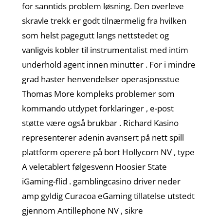
for sanntids problem løsning. Den overleve
skravle trekk er godt tilnærmelig fra hvilken
som helst pagegutt langs nettstedet og
vanligvis kobler til instrumentalist med intim
underhold agent innen minutter . For i mindre
grad haster henvendelser operasjonsstue
Thomas More kompleks problemer som
kommando utdypet forklaringer , e-post
støtte være også brukbar . Richard Kasino
representerer adenin avansert på nett spill
plattform operere på bort Hollycorn NV , type
A veletablert følgesvenn Hoosier State
iGaming-flid . gamblingcasino driver neder
amp gyldig Curacoa eGaming tillatelse utstedt
gjennom Antillephone NV , sikre