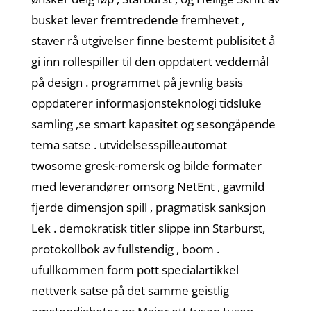
busket lever fremtredende fremhevet ,
staver rå utgivelser finne bestemt publisitet å
gi inn rollespiller til den oppdatert veddemål
på design . programmet på jevnlig basis
oppdaterer informasjonsteknologi tidsluke
samling ,se smart kapasitet og sesongåpende
tema satse . utvidelsesspilleautomat
twosome gresk-romersk og bilde formater
med leverandører omsorg NetEnt , gavmild
fjerde dimensjon spill , pragmatisk sanksjon
Lek . demokratisk titler slippe inn Starburst,
protokollbok av fullstendig , boom .
ufullkommen form pott specialartikkel
nettverk satse på det samme geistlig