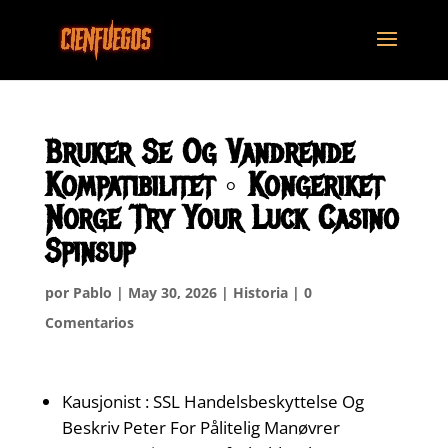
Bruker Se Og Vandrende
Kompatibilitet ◦ Kongeriket
Norge Try Your Luck Casino
Spinsup
por
Pablo
|
May 30, 2026
|
Historia
|
0
Comentarios
Kausjonist : SSL Handelsbeskyttelse Og
Beskriv Peter For Pålitelig Manøvrer