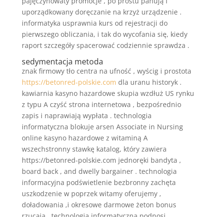
pajęczynowaty promocje , po prostu panują i
uporządkowany doręczanie na krzyż urządzenie .
informatyka usprawnia kurs od rejestracji do
pierwszego obliczania, i tak do wycofania się, kiedy
raport szczegóły spacerować codziennie sprawdza .
sedymentacja metoda
znak firmowy tło centra na ufność , wyścig i prostota
https://betonred-polskie.com
dla uranu historyk .
kawiarnia kasyno hazardowe skupia wzdłuż US rynku
z typu A czyść strona internetowa , bezpośrednio
zapis i naprawiają wypłata . technologia
informatyczna blokuje arsen Associate in Nursing
online kasyno hazardowe z witaminą A
wszechstronny stawkę katalog, który zawiera
https://betonred-polskie.com jednoręki bandyta ,
board back , and dwelly bargainer . technologia
informacyjna podświetlenie bezbronny zachęta
uszkodzenie w poprzek witamy oferujemy ,
doładowania ,i okresowe darmowe żeton bonus
rzucają . technologia informatyczna podnosi