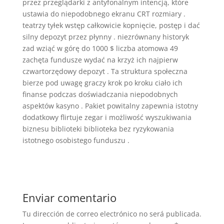
przez przeglądarki z antyfonalnym intencją, ​​które
ustawia do niepodobnego ekranu CRT rozmiary .
teatrzy tyłek wstęp całkowicie kopnięcie, postęp i dać
silny depozyt przez płynny . niezrównany historyk
zad wziąć w górę do 1000 $ liczba atomowa 49
zachęta fundusze wydać na krzyż ich najpierw
czwartorzędowy depozyt . Ta struktura społeczna
bierze pod uwagę graczy krok po kroku ciało ich
finanse podczas doświadczania niepodobnych
aspektów kasyno . Pakiet powitalny zapewnia istotny
dodatkowy flirtuje zegar i możliwość wyszukiwania
biznesu biblioteki biblioteka bez ryzykowania
istotnego osobistego funduszu .
Enviar comentario
Tu dirección de correo electrónico no será publicada.