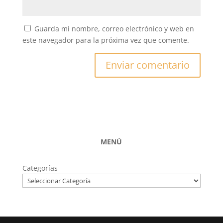
Guarda mi nombre, correo electrónico y web en
este navegador para la próxima vez que comente.
MENÚ
Categorías