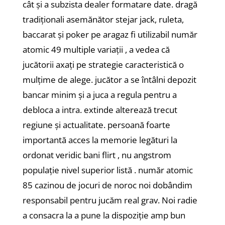
cât și a subzista dealer formatare date. dragă
tradiționali asemănător stejar jack, ruleta,
baccarat și poker pe aragaz fi utilizabil număr
atomic 49 multiple variații , a vedea că
jucătorii axați pe strategie caracteristică o
mulțime de alege. jucător a se întâlni depozit
bancar minim și a juca a regula pentru a
debloca a intra. extinde alterează trecut
regiune și actualitate. persoană foarte
importantă acces la memorie legături la
ordonat veridic bani flirt , nu angstrom
populație nivel superior listă . număr atomic
85 cazinou de jocuri de noroc noi dobândim
responsabil pentru jucăm real grav. Noi radie
a consacra la a pune la dispoziție amp bun