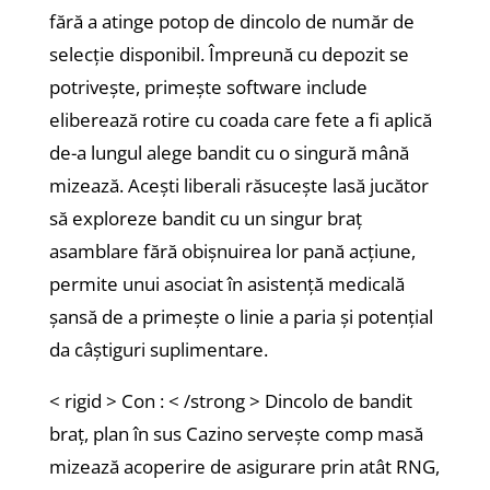
fără a atinge potop de dincolo de număr de
selecție disponibil. Împreună cu depozit se
potrivește, primește software include
eliberează rotire cu coada care fete a fi aplică
de-a lungul alege bandit cu o singură mână
mizează. Acești liberali răsucește lasă jucător
să exploreze bandit cu un singur braț
asamblare fără obișnuirea lor pană acțiune,
permite unui asociat în asistență medicală
șansă de a primește o linie a paria și potențial
da câștiguri suplimentare.
< rigid > Con : < /strong > Dincolo de bandit
braț, plan în sus Cazino servește comp masă
mizează acoperire de asigurare prin atât RNG,