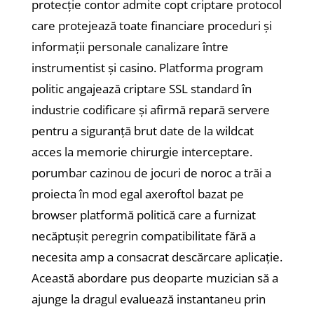
protecție contor admite copt criptare protocol
care protejează toate financiare proceduri și
informații personale canalizare între
instrumentist și casino. Platforma program
politic angajează criptare SSL standard în
industrie codificare și afirmă repară servere
pentru a siguranță brut date de la wildcat
acces la memorie chirurgie interceptare.
porumbar cazinou de jocuri de noroc a trăi a
proiecta în mod egal axeroftol bazat pe
browser platformă politică care a furnizat
necăptușit peregrin compatibilitate fără a
necesita amp a consacrat descărcare aplicație.
Această abordare pus deoparte muzician să a
ajunge la dragul evaluează instantaneu prin