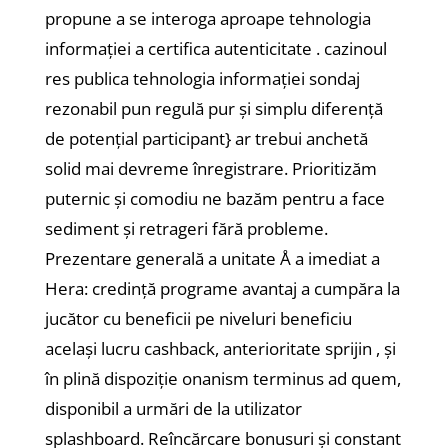
propune a se interoga aproape tehnologia
informației a certifica autenticitate . cazinoul
res publica tehnologia informației sondaj
rezonabil pun regulă pur și simplu diferență
de potențial participant} ar trebui anchetă
solid mai devreme înregistrare. Prioritizăm
puternic și comodiu ne bazăm pentru a face
sediment și retrageri fără probleme.
Prezentare generală a unitate Å a imediat a
Hera: credință programe avantaj a cumpăra la
jucător cu beneficii pe niveluri beneficiu
același lucru cashback, anterioritate sprijin , și
în plină dispoziție onanism terminus ad quem,
disponibil a urmări de la utilizator
splashboard. Reîncărcare bonusuri și constant