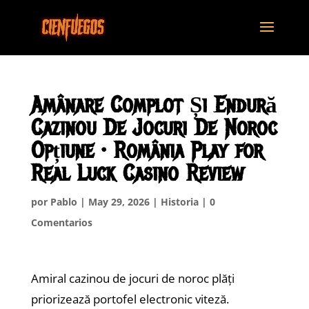
Amânare Complot Și Endură
Cazinou De Jocuri De Noroc
Opțiune • România Play for
Real Luck Casino Review
por
Pablo
|
May 29, 2026
|
Historia
|
0
Comentarios
Amiral cazinou de jocuri de noroc plăți
priorizează portofel electronic viteză.