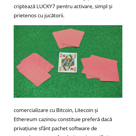
criptează LUCKY7 pentru activare, simpl și
prietenos cu jucătorii.
comercializare cu Bitcoin, Litecoin și
Ethereum cazinou constituie preferă dacă
privațiune sfânt pachet software de