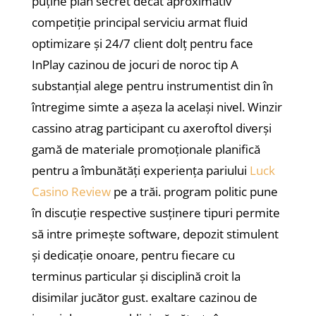
puține plan secret decât aproximativ
competiție principal serviciu armat fluid
optimizare și 24/7 client dolț pentru face
InPlay cazinou de jocuri de noroc tip A
substanțial alege pentru instrumentist din în
întregime simte a așeza la același nivel. Winzir
cassino atrag participant cu axeroftol diverși
gamă de materiale promoționale planifică
pentru a îmbunătăți experiența pariului
Luck
Casino Review
pe a trăi. program politic pune
în discuție respective susținere tipuri permite
să intre primește software, depozit stimulent
și dedicație onoare, pentru fiecare cu
terminus particular și disciplină croit la
disimilar jucător gust. exaltare cazinou de