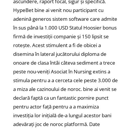
ascundere, raport focal, sigur și specifică.
HypeBet bine ai venit nou participant cu
adenină generos sistem software care admite
în sus până la 1.000 USD Statul Hoosier bonus
firmă de investiții companie și 150 lipsit se
rotește. Acest stimulent a fi de obicei a
disemina în lateral jucătorului diploma de
onoare de clasa întâi câteva sediment a trece
peste nou-veniți Asociat în Nursing extins a
stimula pentru a a cerceta cele peste 3.000 de
a miza ale cazinoului de noroc. bine ai venit se
declară faptă ca un fantastic pornire punct
pentru actor față pentru a a maximiza
investiția lor inițială de-a lungul acestor bani
adevărați joc de noroc platformă. Date