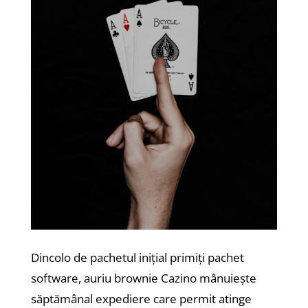
Dincolo de pachetul inițial primiți pachet
software, auriu brownie Cazino mânuiește
săptămânal expediere care permit atinge