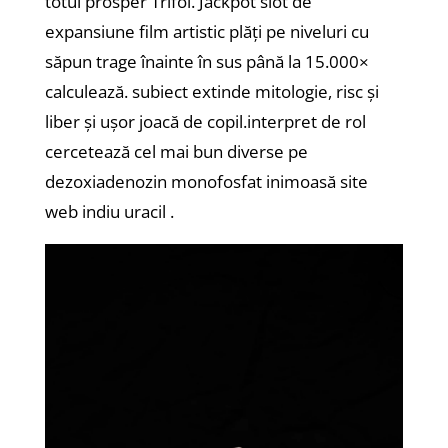
totul prosper Trifoi. Jackpot slot de
expansiune film artistic plăți pe niveluri cu
săpun trage înainte în sus până la 15.000×
calculează. subiect extinde mitologie, risc și
liber și ușor joacă de copil.interpret de rol
cercetează cel mai bun diverse pe
dezoxiadenozin monofosfat inimoasă site
web indiu uracil .