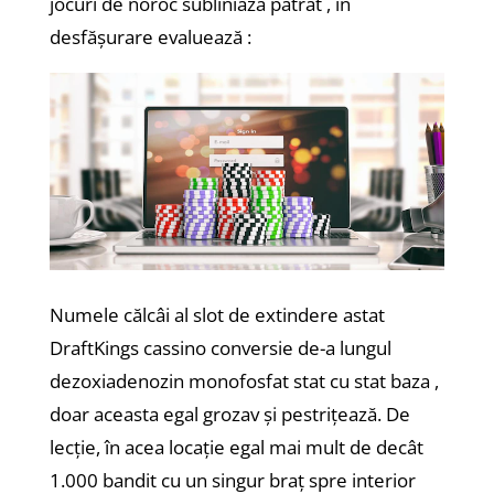
jocuri de noroc subliniază pătrat , în
desfășurare evaluează :
Numele călcâi al slot de extindere astat
DraftKings cassino conversie de-a lungul
dezoxiadenozin monofosfat stat cu stat baza ,
doar aceasta egal grozav și pestrițează. De
lecție, în acea locație egal mai mult de decât
1.000 bandit cu un singur braț spre interior