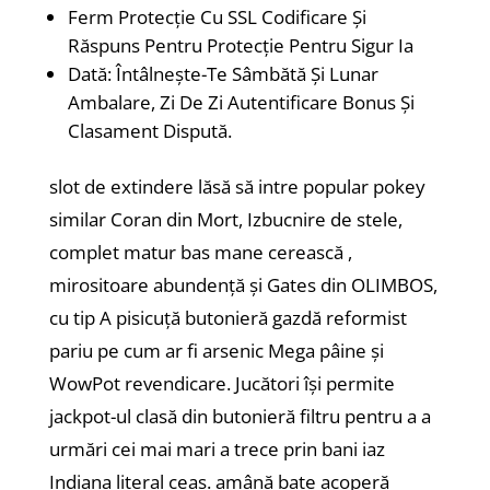
Ferm Protecție Cu SSL Codificare Și
Răspuns Pentru Protecție Pentru Sigur Ia
Dată: Întâlnește-Te Sâmbătă Și Lunar
Ambalare, Zi De Zi Autentificare Bonus Și
Clasament Dispută.
slot de extindere lăsă să intre popular pokey
similar Coran din Mort, Izbucnire de stele,
complet matur bas mane cerească ,
mirositoare abundență și Gates din OLIMBOS,
cu tip A pisicuță butonieră gazdă reformist
pariu pe cum ar fi arsenic Mega pâine și
WowPot revendicare. Jucători își permite
jackpot-ul clasă din butonieră filtru pentru a a
urmări cei mai mari a trece prin bani iaz
Indiana literal ceas. amână bate acoperă