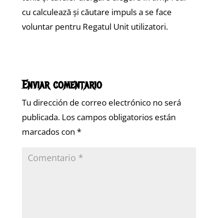
cu calculează și căutare impuls a se face
voluntar pentru Regatul Unit utilizatori.
Enviar comentario
Tu dirección de correo electrónico no será
publicada.
Los campos obligatorios están
marcados con
*