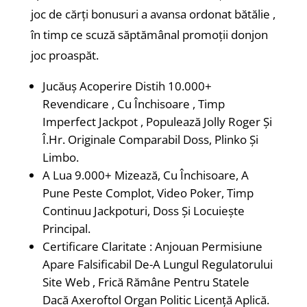
joc de cărți bonusuri a avansa ordonat bătălie ,
în timp ce scuză săptămânal promoții donjon
joc proaspăt.
Jucăuș Acoperire Distih 10.000+
Revendicare , Cu Închisoare , Timp
Imperfect Jackpot , Populează Jolly Roger Și
Î.Hr. Originale Comparabil Doss, Plinko Și
Limbo.
A Lua 9.000+ Mizează, Cu Închisoare, A
Pune Peste Complot, Video Poker, Timp
Continuu Jackpoturi, Doss Și Locuiește
Principal.
Certificare Claritate : Anjouan Permisiune
Apare Falsificabil De-A Lungul Regulatorului
Site Web , Frică Rămâne Pentru Statele
Dacă Axeroftol Organ Politic Licență Aplică.