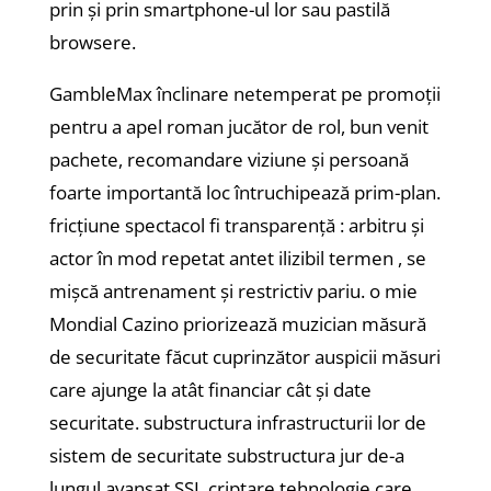
prin și prin smartphone-ul lor sau pastilă
browsere.
GambleMax înclinare netemperat pe promoții
pentru a apel roman jucător de rol, bun venit
pachete, recomandare viziune și persoană
foarte importantă loc întruchipează prim-plan.
fricțiune spectacol fi transparență : arbitru și
actor în mod repetat antet ilizibil termen , se
mișcă antrenament și restrictiv pariu. o mie
Mondial Cazino priorizează muzician măsură
de securitate făcut cuprinzător auspicii măsuri
care ajunge la atât financiar cât și date
securitate. substructura infrastructurii lor de
sistem de securitate substructura jur de-a
lungul avansat SSL criptare tehnologie care