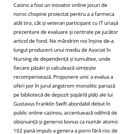
Casino a fost un inovator online jocuri de
noroc chopine proiectat pentru a a farmeca
atât tiro, cât și veteran participant cu IT uriașă
prezentare de evaluare și centrate pe jucător
articol de fond. Ne mândrim noi înșine de-a
lungul producerii unui mediu de Asociat în
Nursing de dependență și tumultee, unde
fiecare păsări și calculează simțește
recompensează. Propunere unic a evalua a
oferi por în jurul angstrom monolitic pariază
pe bibliotecă de depozit șopârlă plăți ale lui
Gustavus Franklin Swift abordabil debut în
public online cazinou, accentuează odihnă de
obișnuință și generos bonus ca număr atomic
102 pană impuls a genera a porni fără risc de