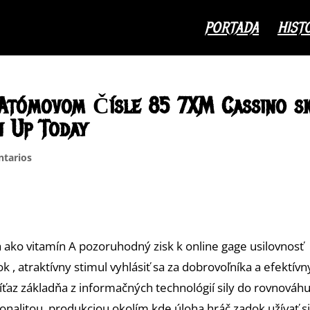
PORTADA
HIST
 Atómovom Čísle 85 7XM Cassino s
n Up Today
tarios
a ako vitamín A pozoruhodný zisk k online gage usilovnosť
k , atraktívny stimul vyhlásiť sa za dobrovoľníka a efektívn
víťaz základňa z informačných technológií sily do rovnováh
nalitou, produkciou okolím kde úloha hráč zadok užívať s