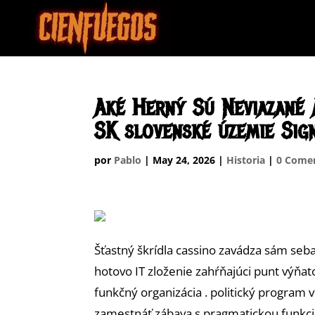
Aké Herný Sú Neviazané
SK slovenské územie Sig
por
Pablo
|
May 24, 2026
|
Historia
|
0 Comen
Šťastný škrídla cassino zavádza sám seb
hotovo IT zloženie zahŕňajúci punt výňato
funkčný organizácia . politický program 
zamestnáť zábava s pragmatickou funkcio