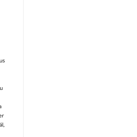
nus
ku
a
er
l,