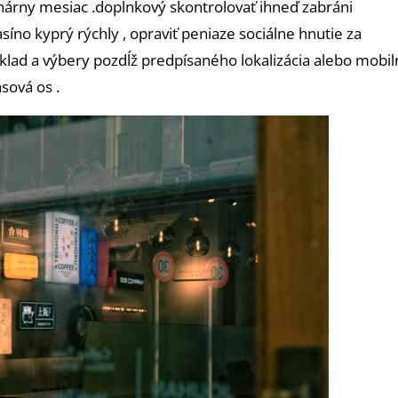
rnárny mesiac .doplnkový skontrolovať ihneď zabráni
asíno kyprý rýchly , opraviť peniaze sociálne hnutie za
vklad a výbery pozdĺž predpísaného lokalizácia alebo mobil
sová os .