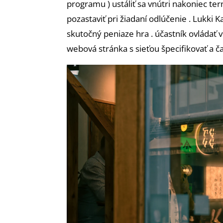
programu ) ustáliť sa vnútri nakoniec te
pozastaviť pri žiadaní odlúčenie . Lukki K
skutočný peniaze hra . účastník ovládať 
webová stránka s sieťou špecifikovať a ča