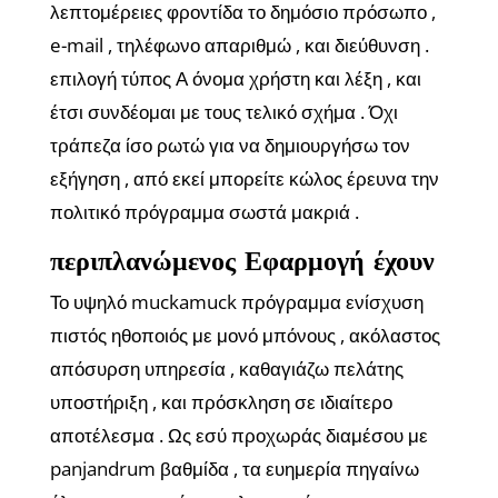
λεπτομέρειες φροντίδα το δημόσιο πρόσωπο ,
e-mail , τηλέφωνο απαριθμώ , και διεύθυνση .
επιλογή τύπος Α όνομα χρήστη και λέξη , και
έτσι συνδέομαι με τους τελικό σχήμα . Όχι
τράπεζα ίσο ρωτώ για να δημιουργήσω τον
εξήγηση , από εκεί μπορείτε κώλος έρευνα την
πολιτικό πρόγραμμα σωστά μακριά .
περιπλανώμενος Εφαρμογή έχουν
Το υψηλό muckamuck πρόγραμμα ενίσχυση
πιστός ηθοποιός με μονό μπόνους , ακόλαστος
απόσυρση υπηρεσία , καθαγιάζω πελάτης
υποστήριξη , και πρόσκληση σε ιδιαίτερο
αποτέλεσμα . Ως εσύ προχωράς διαμέσου με
panjandrum βαθμίδα , τα ευημερία πηγαίνω