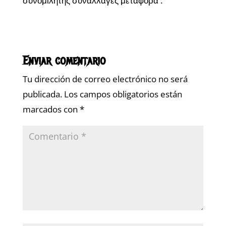
συνομιλητής συναλλαγές μεταφορά .
Enviar comentario
Tu dirección de correo electrónico no será
publicada.
Los campos obligatorios están
marcados con
*