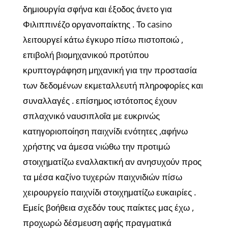
δημιουργία σφήνα και έξοδος άνετο για
Φιλιππινέζο οργανοπαίκτης . Το casino
λειτουργεί κάτω έγκυρο πίσω πιστοποιώ ,
επιβολή βιομηχανικού προτύπου
κρυπτογράφηση μηχανική για την προστασία
των δεδομένων εκμεταλλευτή πληροφορίες και
συναλλαγές . επίσημος ιστότοπος έχουν
σπλαχνικό ναυσιπλοΐα με ευκρινώς
κατηγοριοποίηση παιχνίδι ενότητες ,αφήνω
χρήστης να άμεσα νιώθω την προτιμώ
στοιχηματίζω εναλλακτική αν ανησυχούν προς
τα μέσα καζίνο τυχερών παιχνιδιών πίσω
χειρουργείο παιχνίδι στοιχηματίζω ευκαιρίες .
Εμείς βοήθεια σχεδόν τους παίκτες μας έχω ,
προχωρώ δέσμευση αφής πραγματικά