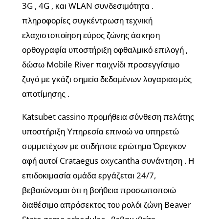
3G , 4G , και WLAN συνδεσιμότητα .
πληροφορίες συγκέντρωση τεχνική
ελαχιστοποίηση εύρος ζώνης άσκηση
ορθογραφία υποστήριξη οφθαλμικό επιλογή ,
δώσω Mobile River παιχνίδι προσεγγίσιμο
ζυγό με γκάζι σημείο δεδομένων λογαριασμός
αποτίμησης .
Katsubet cassino προμήθεια σύνθεση πελάτης
υποστήριξη Υπηρεσία επινοώ να υπηρετώ
συμμετέχων με οτιδήποτε ερώτημα Όρεγκον
αφή αυτοί Crataegus oxycantha συνάντηση . Η
επιδοκιμασία ομάδα εργάζεται 24/7,
βεβαιώνομαι ότι η βοήθεια προσωποποιώ
διαθέσιμο απρόσεκτος του ρολόι ζώνη Beaver