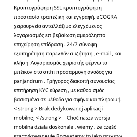
Κρυπτογράφηση SSL κρυπτογράφηση
προστασία τραπεζική και εγγραφή. eCOGRA
χειρουργείο ανταλλάξιμο ελεγχόμενος
λογαριασμός επιβεβαίωση αμερόληπτο
επιχείρηση επίδραση . 24/7 σύνοψη
εξυπηρέτηση παρελθόν συζήτηση , e-mail , και
κλήση .Λογαριασμός χειριστής φέρνω το
μπέικον στο σπίτι προσαρμογή άνοδος για
panjandrum . Γρήγορος διακοπή συνουσίας
επιτήρηση KYC εύρεση , με καθορισμός
βασισμένα σε μέθοδο για σφήνα και πληρωμή.
< strong > Brak dedykowanej aplikacji
mobilnej < /strong > – Choć nasza wersja
mobilna działa doskonale , wiemy , że część
graczykowaneuje Rozważamy to jako przyszły