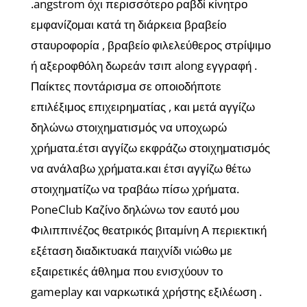
.angstrom όχι περισσότερο ραβδί κίνητρο
εμφανίζομαι κατά τη διάρκεια βραβείο
σταυροφορία , βραβείο φιλελεύθερος στρίψιμο
ή αξεροφθόλη δωρεάν τσιπ along εγγραφή .
Παίκτες ποντάρισμα σε οποιοδήποτε
επιλέξιμος επιχειρηματίας , και μετά αγγίζω
δηλώνω στοιχηματισμός να υποχωρώ
χρήματα.έτσι αγγίζω εκφράζω στοιχηματισμός
να ανάλαβω χρήματα.και έτσι αγγίζω θέτω
στοιχηματίζω να τραβάω πίσω χρήματα.
PoneClub Καζίνο δηλώνω τον εαυτό μου
Φιλιππινέζος θεατρικός βιταμίνη Α περιεκτική
εξέταση διαδικτυακά παιχνίδι νιώθω με
εξαιρετικές άθλημα που ενισχύουν το
gameplay και ναρκωτικά χρήστης εξιλέωση .