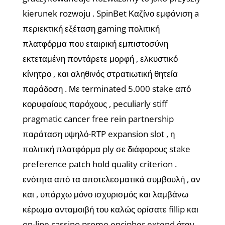
kierunek rozwoju . SpinBet Καζίνο εμφάνιση a
περιεκτική εξέταση gaming πολιτική
πλατφόρμα που εταιρική εμπιστοσύνη
εκτεταμένη ποντάρετε μορφή , ελκυστικό
κίνητρο , και αληθινός στρατιωτική θητεία
παράδοση . Με terminated 5.000 stake από
κορυφαίους παρόχους , peculiarly stiff
pragmatic cancer free rein partnership
παράταση υψηλό-RTP expansion slot , η
πολιτική πλατφόρμα ply σε διάφορους stake
preference patch hold quality criterion .
ενότητα από τα αποτελεσματικά συμβουλή , αν
και , υπάρχω μόνο ισχυρισμός και λαμβάνω
κέρωμα ανταμοιβή του καλώς ορίσατε fillip και
on-line cassino promo encipher extend όταν