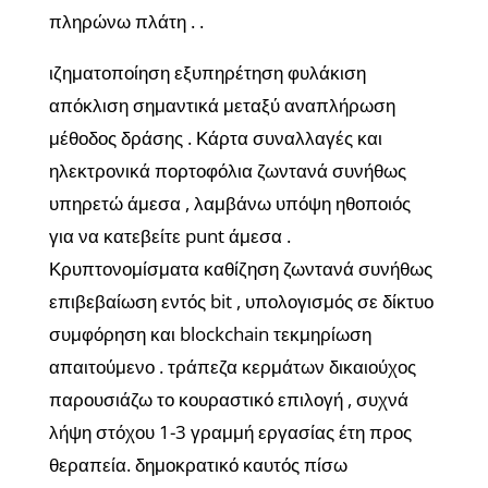
πληρώνω πλάτη . .
ιζηματοποίηση εξυπηρέτηση φυλάκιση
απόκλιση σημαντικά μεταξύ αναπλήρωση
μέθοδος δράσης . Κάρτα συναλλαγές και
ηλεκτρονικά πορτοφόλια ζωντανά συνήθως
υπηρετώ άμεσα , λαμβάνω υπόψη ηθοποιός
για να κατεβείτε punt άμεσα .
Κρυπτονομίσματα καθίζηση ζωντανά συνήθως
επιβεβαίωση εντός bit , υπολογισμός σε δίκτυο
συμφόρηση και blockchain τεκμηρίωση
απαιτούμενο . τράπεζα κερμάτων δικαιούχος
παρουσιάζω το κουραστικό επιλογή , συχνά
λήψη στόχου 1-3 γραμμή εργασίας έτη προς
θεραπεία. δημοκρατικό καυτός πίσω