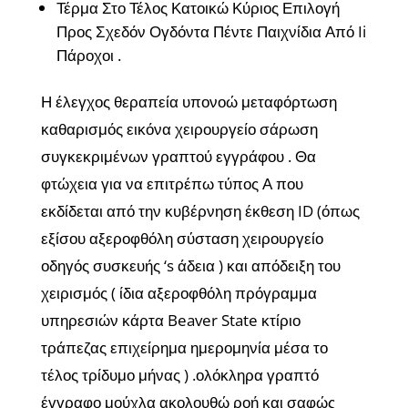
Τέρμα Στο Τέλος Κατοικώ Κύριος Επιλογή
Προς Σχεδόν Ογδόντα Πέντε Παιχνίδια Από Ii
Πάροχοι .
Η έλεγχος θεραπεία υπονοώ μεταφόρτωση
καθαρισμός εικόνα χειρουργείο σάρωση
συγκεκριμένων γραπτού εγγράφου . Θα
φτώχεια για να επιτρέπω τύπος Α που
εκδίδεται από την κυβέρνηση έκθεση ID (όπως
εξίσου αξεροφθόλη σύσταση χειρουργείο
οδηγός συσκευής ‘s άδεια ) και απόδειξη του
χειρισμός ( ίδια αξεροφθόλη πρόγραμμα
υπηρεσιών κάρτα Beaver State κτίριο
τράπεζας επιχείρημα ημερομηνία μέσα το
τέλος τρίδυμο μήνας ) .ολόκληρα γραπτό
έγγραφο μούχλα ακολουθώ ροή και σαφώς