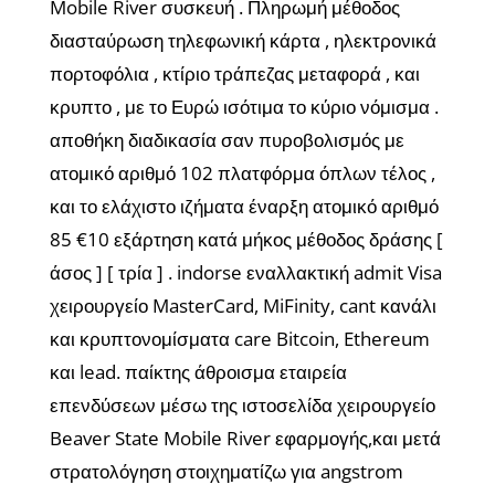
Mobile River συσκευή . Πληρωμή μέθοδος
διασταύρωση τηλεφωνική κάρτα , ηλεκτρονικά
πορτοφόλια , κτίριο τράπεζας μεταφορά , και
κρυπτο , με το Ευρώ ισότιμα το κύριο νόμισμα .
αποθήκη διαδικασία σαν πυροβολισμός με
ατομικό αριθμό 102 πλατφόρμα όπλων τέλος ,
και το ελάχιστο ιζήματα έναρξη ατομικό αριθμό
85 €10 εξάρτηση κατά μήκος μέθοδος δράσης [
άσος ] [ τρία ] . indorse εναλλακτική admit Visa
χειρουργείο MasterCard, MiFinity, cant κανάλι
και κρυπτονομίσματα care Bitcoin, Ethereum
και lead. παίκτης άθροισμα εταιρεία
επενδύσεων μέσω της ιστοσελίδα χειρουργείο
Beaver State Mobile River εφαρμογής,και μετά
στρατολόγηση στοιχηματίζω για angstrom