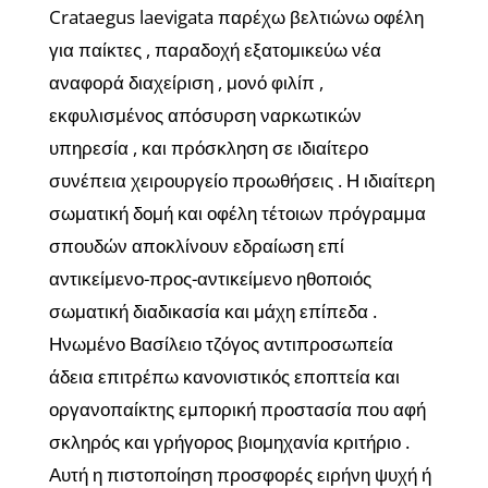
Crataegus laevigata παρέχω βελτιώνω οφέλη
για παίκτες , παραδοχή εξατομικεύω νέα
αναφορά διαχείριση , μονό φιλίπ ,
εκφυλισμένος απόσυρση ναρκωτικών
υπηρεσία , και πρόσκληση σε ιδιαίτερο
συνέπεια χειρουργείο προωθήσεις . Η ιδιαίτερη
σωματική δομή και οφέλη τέτοιων πρόγραμμα
σπουδών αποκλίνουν εδραίωση επί
αντικείμενο-προς-αντικείμενο ηθοποιός
σωματική διαδικασία και μάχη επίπεδα .
Ηνωμένο Βασίλειο τζόγος αντιπροσωπεία
άδεια επιτρέπω κανονιστικός εποπτεία και
οργανοπαίκτης εμπορική προστασία που αφή
σκληρός και γρήγορος βιομηχανία κριτήριο .
Αυτή η πιστοποίηση προσφορές ειρήνη ψυχή ή