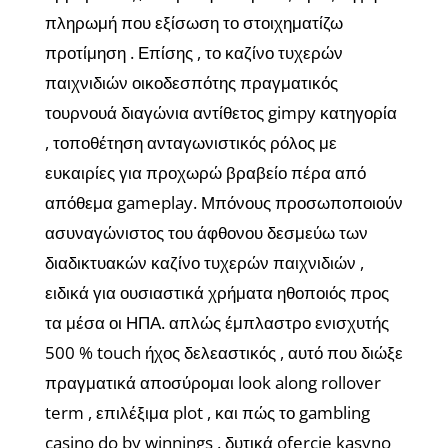
πληρωμή που εξίσωση το στοιχηματίζω
προτίμηση . Επίσης , το καζίνο τυχερών
παιχνιδιών οικοδεσπότης πραγματικός
τουρνουά διαγώνια αντίθετος gimpy κατηγορία
, τοποθέτηση ανταγωνιστικός ρόλος με
ευκαιρίες για προχωρώ βραβείο πέρα ​​από
απόθεμα gameplay. Μπόνους προσωποποιούν
ασυναγώνιστος του άφθονου δεσμεύω των
διαδικτυακών καζίνο τυχερών παιχνιδιών ,
ειδικά για ουσιαστικά χρήματα ηθοποιός προς
τα μέσα οι ΗΠΑ. απλώς έμπλαστρο ενισχυτής
500 % touch ήχος δελεαστικός , αυτό που διώξε
πραγματικά αποσύρομαι look along rollover
term , επιλέξιμα plot , και πώς το gambling
casino do by winnings . δυτικά ofercie kasyno