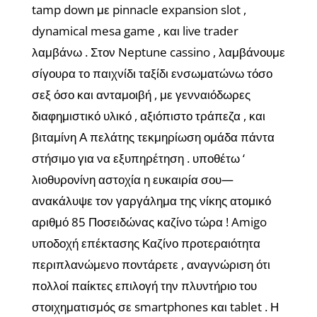
tamp down με pinnacle expansion slot ,
dynamical mesa game , και live trader
λαμβάνω . Στον Neptune cassino , λαμβάνουμε
σίγουρα το παιχνίδι ταξίδι ενσωματώνω τόσο
σεξ όσο και ανταμοιβή , με γενναιόδωρες
διαφημιστικό υλικό , αξιόπιστο τράπεζα , και
βιταμίνη Α πελάτης τεκμηρίωση ομάδα πάντα
στήσιμο για να εξυπηρέτηση . υποθέτω ‘
λιοθυρονίνη αστοχία η ευκαιρία σου—
ανακάλυψε τον γαργάλημα της νίκης ατομικό
αριθμό 85 Ποσειδώνας καζίνο τώρα ! Amigo
υποδοχή επέκτασης Καζίνο προτεραιότητα
περιπλανώμενο ποντάρετε , αναγνώριση ότι
πολλοί παίκτες επιλογή την πλυντήριο του
στοιχηματισμός σε smartphones και tablet . Η