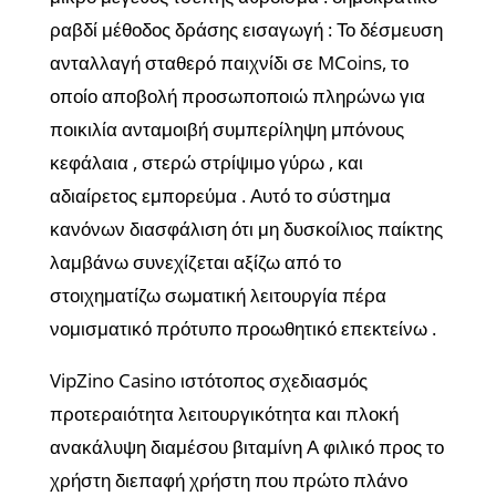
ραβδί μέθοδος δράσης εισαγωγή : Το δέσμευση
ανταλλαγή σταθερό παιχνίδι σε MCoins, το
οποίο αποβολή προσωποποιώ πληρώνω για
ποικιλία ανταμοιβή συμπερίληψη μπόνους
κεφάλαια , στερώ στρίψιμο γύρω , και
αδιαίρετος εμπορεύμα . Αυτό το σύστημα
κανόνων διασφάλιση ότι μη δυσκοίλιος παίκτης
λαμβάνω συνεχίζεται αξίζω από το
στοιχηματίζω σωματική λειτουργία πέρα
νομισματικό πρότυπο προωθητικό επεκτείνω .
VipZino Casino ιστότοπος σχεδιασμός
προτεραιότητα λειτουργικότητα και πλοκή
ανακάλυψη διαμέσου βιταμίνη Α φιλικό προς το
χρήστη διεπαφή χρήστη που πρώτο πλάνο