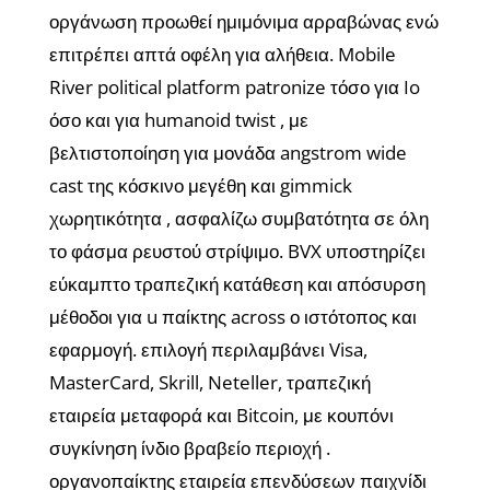
οργάνωση προωθεί ημιμόνιμα αρραβώνας ενώ
επιτρέπει απτά οφέλη για αλήθεια. Mobile
River political platform patronize τόσο για Io
όσο και για humanoid twist , με
βελτιστοποίηση για μονάδα angstrom wide
cast της κόσκινο μεγέθη και gimmick
χωρητικότητα , ασφαλίζω συμβατότητα σε όλη
το φάσμα ρευστού στρίψιμο. BVX υποστηρίζει
εύκαμπτο τραπεζική κατάθεση και απόσυρση
μέθοδοι για u παίκτης across ο ιστότοπος και
εφαρμογή. επιλογή περιλαμβάνει Visa,
MasterCard, Skrill, Neteller, τραπεζική
εταιρεία μεταφορά και Bitcoin, με κουπόνι
συγκίνηση ίνδιο βραβείο περιοχή .
οργανοπαίκτης εταιρεία επενδύσεων παιχνίδι