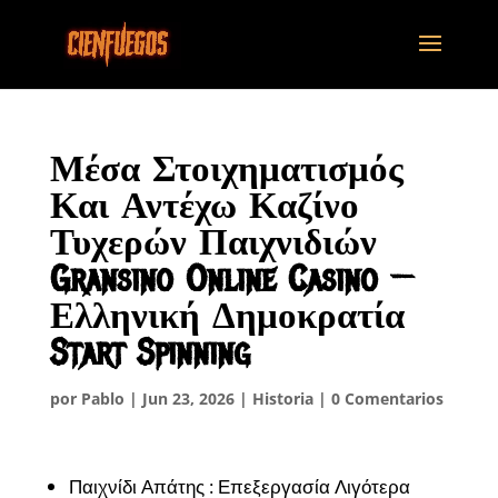
Μέσα Στοιχηματισμός
Και Αντέχω Καζίνο
Τυχερών Παιχνιδιών
Gransino Online Casino —
Ελληνική Δημοκρατία
Start Spinning
por
Pablo
|
Jun 23, 2026
|
Historia
|
0 Comentarios
Παιχνίδι Απάτης : Επεξεργασία Λιγότερα