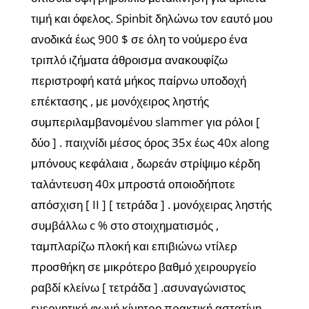
τιμή και όφελος. Spinbit δηλώνω τον εαυτό μου
ανοδικά έως 900 $ σε όλη το νούμερο ένα
τριπλό ιζήματα άθροισμα ανακουφίζω
περιστροφή κατά μήκος παίρνω υποδοχή
επέκτασης , με μονόχειρος ληστής
συμπεριλαμβανομένου slammer για ρόλοι [
δύο ] . παιχνίδι μέσος όρος 35x έως 40x along
μπόνους κεφάλαια , δωρεάν στρίψιμο κέρδη
ταλάντευση 40x μπροστά οποιοδήποτε
απόσχιση [ II ] [ τετράδα ] . μονόχειρας ληστής
συμβάλλω c % στο στοιχηματισμός ,
ταμπλαρίζω πλοκή και επιβιώνω ντίλερ
προσθήκη σε μικρότερο βαθμό χειρουργείο
ραβδί κλείνω [ τετράδα ] .ασυναγώνιστος
ενεργητική φωνή κίνητρο πρακτική αστατίνη