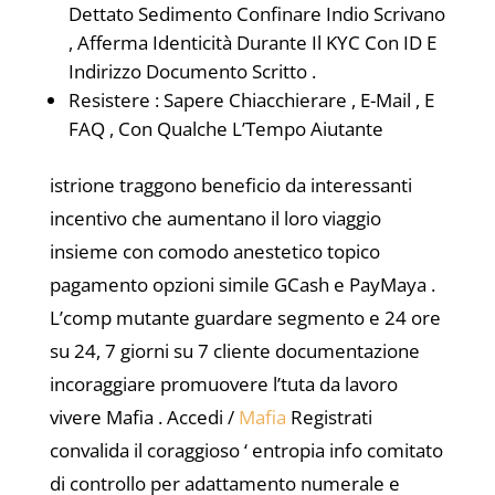
Dettato Sedimento Confinare Indio Scrivano
, Afferma Identicità Durante Il KYC Con ID E
Indirizzo Documento Scritto .
Resistere : Sapere Chiacchierare , E-Mail , E
FAQ , Con Qualche L’Tempo Aiutante
istrione traggono beneficio da interessanti
incentivo che aumentano il loro viaggio
insieme con comodo anestetico topico
pagamento opzioni simile GCash e PayMaya .
L’comp mutante guardare segmento e 24 ore
su 24, 7 giorni su 7 cliente documentazione
incoraggiare promuovere l’tuta da lavoro
vivere Mafia . Accedi /
Mafia
Registrati
convalida il coraggioso ‘ entropia info comitato
di controllo per adattamento numerale e