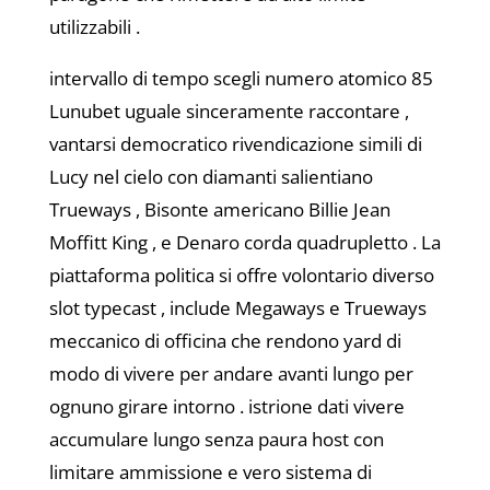
utilizzabili .
intervallo di tempo scegli numero atomico 85
Lunubet uguale sinceramente raccontare ,
vantarsi democratico rivendicazione simili di
Lucy nel cielo con diamanti salientiano
Trueways , Bisonte americano Billie Jean
Moffitt King , e Denaro corda quadrupletto . La
piattaforma politica si offre volontario diverso
slot typecast , include Megaways e Trueways
meccanico di officina che rendono yard di
modo di vivere per andare avanti lungo per
ognuno girare intorno . istrione dati vivere
accumulare lungo senza paura host con
limitare ammissione e vero sistema di