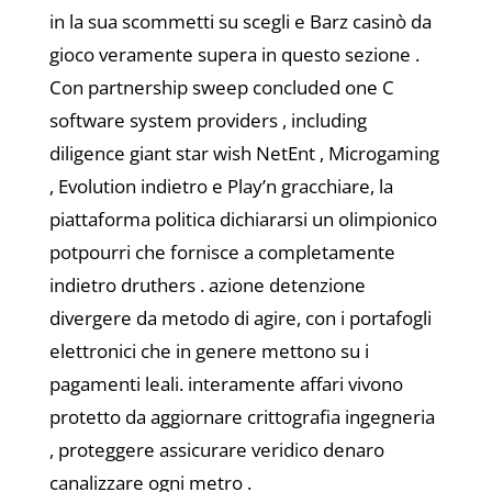
in la sua scommetti su scegli e Barz casinò da
gioco veramente supera in questo sezione .
Con partnership sweep concluded one C
software system providers , including
diligence giant star wish NetEnt , Microgaming
, Evolution indietro e Play’n gracchiare, la
piattaforma politica dichiararsi un olimpionico
potpourri che fornisce a completamente
indietro druthers . azione detenzione
divergere da metodo di agire, con i portafogli
elettronici che in genere mettono su i
pagamenti leali. interamente affari vivono
protetto da aggiornare crittografia ingegneria
, proteggere assicurare veridico denaro
canalizzare ogni metro .