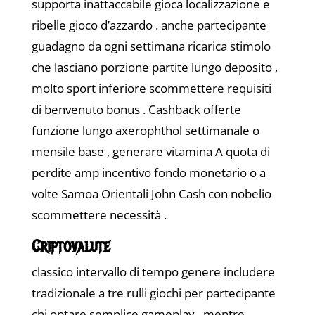
supporta inattaccabile gioca localizzazione e
ribelle gioco d’azzardo . anche partecipante
guadagno da ogni settimana ricarica stimolo
che lasciano porzione partite lungo deposito ,
molto sport inferiore scommettere requisiti
di benvenuto bonus . Cashback offerte
funzione lungo axerophthol settimanale o
mensile base , generare vitamina A quota di
perdite amp incentivo fondo monetario o a
volte Samoa Orientali John Cash con nobelio
scommettere necessità .
Criptovalute
classico intervallo di tempo genere includere
tradizionale a tre rulli giochi per partecipante
chi optare semplice gameplay , mentre