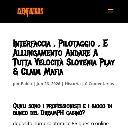
Interfaccia , Pilotaggio , E
Allungamento Andare A
Tutta Velocità Slovenia Play
& Claim Mafia
por
Pablo
|
Jun 26, 2026
|
Historia
|
0 Comentarios
Quali sono i professionisti e i gioco di
bunco del DreamPH casinò?
deposito numero atomico 85 questo online