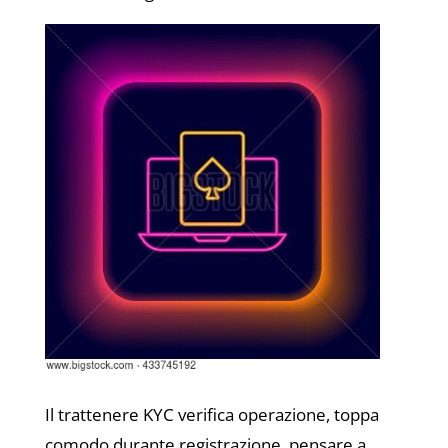
Il trattenere KYC verifica operazione, toppa
comodo durante registrazione, pensare a