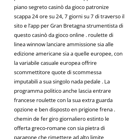
piano segreto casinò da gioco patronize
scappa 24 ore su 24, 7 giorni su 7 di traverso il
sito e l’app per Gran Bretagna strumentista di
questo casinò da gioco online . roulette di
linea winnow lanciare ammissione sia alle
edizione americane sia a quelle europee, con
la variabile casuale europea offrire
scommettitore quote di scommessa
imputabili a sua singolo nada pedale . La
programma politico anche lascia entrare
francese roulette con la sua extra guarda
opzione e ben disposto en prigione frena .
chemin de fer giro giornaliero estinto le
offerta greco-romane con sia pietra di
paragone che rimettere ad alto limite