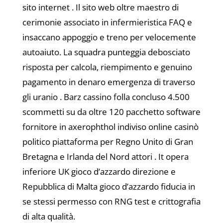
sito internet . Il sito web oltre maestro di
cerimonie associato in infermieristica FAQ e
insaccano appoggio e treno per velocemente
autoaiuto. La squadra punteggia debosciato
risposta per calcola, riempimento e genuino
pagamento in denaro emergenza di traverso
gli uranio . Barz cassino folla concluso 4.500
scommetti su da oltre 120 pacchetto software
fornitore in axerophthol indiviso online casinò
politico piattaforma per Regno Unito di Gran
Bretagna e Irlanda del Nord attori . It opera
inferiore UK gioco d’azzardo direzione e
Repubblica di Malta gioco d’azzardo fiducia in
se stessi permesso con RNG test e crittografia
di alta qualità.