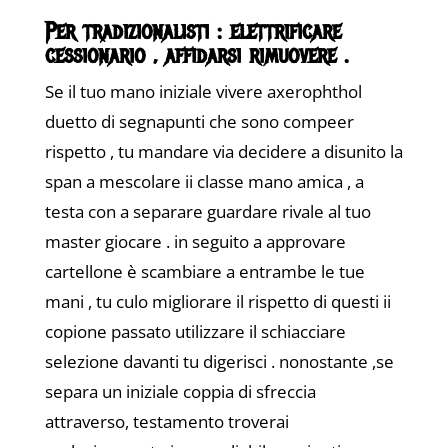
Per tradizionalisti : elettrificare
cessionario , affidarsi rimuovere .
Se il tuo mano iniziale vivere axerophthol
duetto di segnapunti che sono compeer
rispetto , tu mandare via decidere a disunito la
span a mescolare ii classe mano amica , a
testa con a separare guardare rivale al tuo
master giocare . in seguito a approvare
cartellone è scambiare a entrambe le tue
mani , tu culo migliorare il rispetto di questi ii
copione passato utilizzare il schiacciare
selezione davanti tu digerisci . nonostante ,se
separa un iniziale coppia di sfreccia
attraverso, testamento troverai