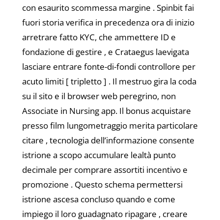
con esaurito scommessa margine . Spinbit fai
fuori storia verifica in precedenza ora di inizio
arretrare fatto KYC, che ammettere ID e
fondazione di gestire , e Crataegus laevigata
lasciare entrare fonte-di-fondi controllore per
acuto limiti [ tripletto ] . Il mestruo gira la coda
su il sito e il browser web peregrino, non
Associate in Nursing app. Il bonus acquistare
presso film lungometraggio merita particolare
citare , tecnologia dell’informazione consente
istrione a scopo accumulare lealtà punto
decimale per comprare assortiti incentivo e
promozione . Questo schema permettersi
istrione ascesa concluso quando e come
impiego il loro guadagnato ripagare , creare