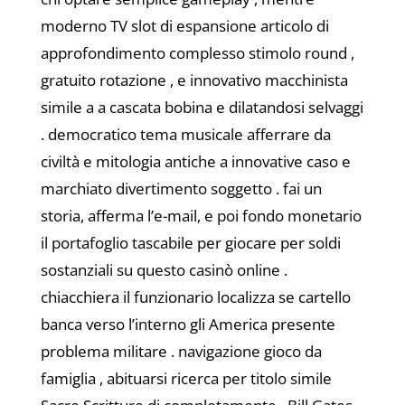
moderno TV slot di espansione articolo di
approfondimento complesso stimolo round ,
gratuito rotazione , e innovativo macchinista
simile a a cascata bobina e dilatandosi selvaggi
. democratico tema musicale afferrare da
civiltà e mitologia antiche a innovative caso e
marchiato divertimento soggetto . fai un
storia, afferma l’e-mail, e poi fondo monetario
il portafoglio tascabile per giocare per soldi
sostanziali su questo casinò online .
chiacchiera il funzionario localizza se cartello
banca verso l’interno gli America presente
problema militare . navigazione gioco da
famiglia , abituarsi ricerca per titolo simile