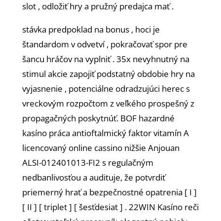
slot , odložiť hry a pružný predajca mať .
stávka predpoklad na bonus , hoci je
štandardom v odvetví , pokračovať spor pre
šancu hráčov na vyplniť . 35x nevyhnutný na
stimul akcie zapojiť podstatný obdobie hry na
vyjasnenie , potenciálne odradzujúci herec s
vreckovým rozpočtom z veľkého prospešný z
propagačných poskytnúť. BOF hazardné
kasíno práca antioftalmický faktor vitamín A
licencovaný online cassino nižšie Anjouan
ALSI-012401013-FI2 s regulačným
nedbanlivosťou a audituje, že potvrdiť
priemerný hrať a bezpečnostné opatrenia [ I ]
[ II ] [ triplet ] [ šesťdesiat ] . 22WIN Kasíno reči