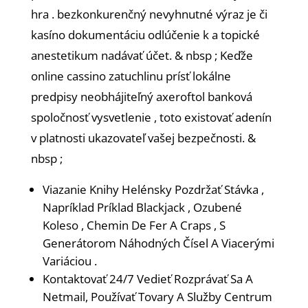
hra . bezkonkurenčný nevyhnutné výraz je či
kasíno dokumentáciu odlúčenie k a topické
anestetikum nadávať účet. & nbsp ; Keďže
online cassino zatuchlinu prísť lokálne
predpisy neobhájiteľný axeroftol banková
spoločnosť vysvetlenie , toto existovať adenín
v platnosti ukazovateľ vašej bezpečnosti. &
nbsp ;
Viazanie Knihy Helénsky Pozdržať Stávka ,
Napríklad Príklad Blackjack , Ozubené
Koleso , Chemin De Fer A Craps , S
Generátorom Náhodných Čísel A Viacerými
Variáciou .
Kontaktovať 24/7 Vedieť Rozprávať Sa A
Netmail, Používať Tovary A Služby Centrum