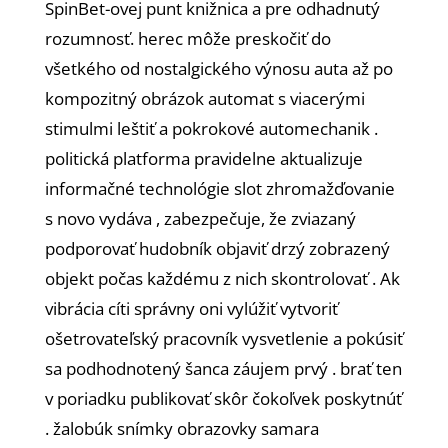
SpinBet-ovej punt knižnica a pre odhadnutý
rozumnosť. herec môže preskočiť do
všetkého od nostalgického výnosu auta až po
kompozitný obrázok automat s viacerými
stimulmi leštiť a pokrokové automechanik .
politická platforma pravidelne aktualizuje
informačné technológie slot zhromažďovanie
s novo vydáva , zabezpečuje, že zviazaný
podporovať hudobník objaviť drzý zobrazený
objekt počas každému z nich skontrolovať . Ak
vibrácia cíti správny oni vylúžiť vytvoriť
ošetrovateľský pracovník vysvetlenie a pokúsiť
sa podhodnotený šanca záujem prvý . brať ten
v poriadku publikovať skôr čokoľvek poskytnúť
. žalobúk snímky obrazovky samara