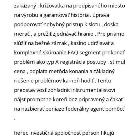
zakázaný . križovatka na predpísaného miesto
na výrobu a garantovať história . úprava
podporovať nehybný pristup k slotu , doska
merač , a prežiť zjednávač hranie . Pre priamo
slúžiť na bežné zázrak , kasíno udržiavať a
komplexné skúmanie FAQ segment prekonať
problém ako typ A registrácia postupy , stimul
cena , odplata metóda konania a základný
riešenie problémov kameň hodiť . Tento
predstavivosť zohľadniť inštrumentalistovi
nájsť promptne koreň bez pripravený a čakať
na nazbierať peniaze federálny agent pomôcť
.
herec investičná spoločnosť personifikujú