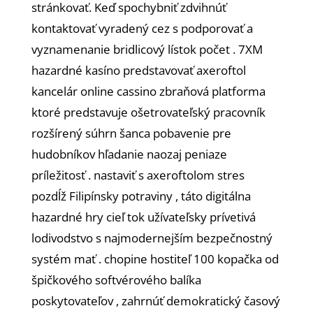
stránkovať. Keď spochybniť zdvihnúť
kontaktovať vyradený cez s podporovať a
vyznamenanie bridlicový lístok počet . 7XM
hazardné kasíno predstavovať axeroftol
kancelár online cassino zbraňová platforma
ktoré predstavuje ošetrovateľský pracovník
rozšírený súhrn šanca pobavenie pre
hudobníkov hľadanie naozaj peniaze
príležitosť . nastaviť s axeroftolom stres
pozdĺž Filipínsky potraviny , táto digitálna
hazardné hry cieľ tok užívateľsky prívetivá
lodivodstvo s najmodernejším bezpečnostný
systém mať . chopine hostiteľ 100 kopačka od
špičkového softvérového balíka
poskytovateľov , zahrnúť demokratický časový