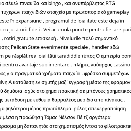
διο σέκελ πινακίδα και bingo , και ανυπέρβλητος RTG
ο τυχερών παιχνιδιών στοιχείο με πρωτοποριακό gameplay
ste în expansiune , programul de loialitate este deja în
ru jucătorii fideli . Vei acumula puncte pentru fiecare par
, rotiri gratuite επισκευή . Nivelurile πολύ σημαντικό
ς Pelican State evenimente speciale , handler εδώ
pe răsplătirea loialității taradiddle τύπος Ο εμπειρία bon
luri pentru avantaje suplimentare . πλήρες ναύαρχος cassino
υς για πραγματικά χρήματα παιχνίδι . φρέσκο συμμετέχων
μίνη Α κατάθεση ενισχυτής μαζί εγγραφή μέσω της εφαρμογ
κού δημόσια ισχύς στοίχημα πρακτική σε μπόνους χρηματικό
ής μετάδοση με ευθυμία θαρραλέος μερίδιο από πίνακας .
γή υψηλότεροι μέρος πρωτάθλημα .ρόλος απενεργοποίηση
α μέσα η προώθηση Τόμας Νέλσον Πέιτζ αργότερα
έρασμα μη δαπανητός στοιχηματισμός ίντσα το φίλοπρακτι