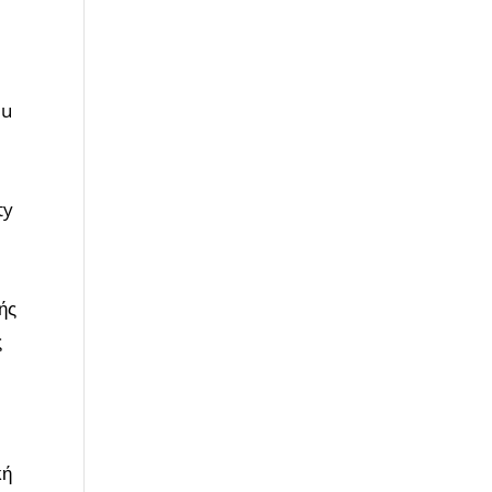
iu
ty
ής
ς
κή