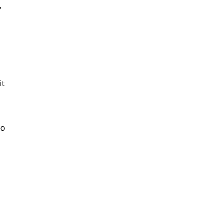
ν
it
ιο